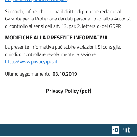
Si ricorda, infine, che Lei ha il diritto di proporre reclamo al
Garante per la Protezione dei dati personali o ad altra Autorità
di controllo ai sensi dell’art. 13, par. 2, lettera d) del GDPR
MODIFICHE ALLA PRESENTE INFORMATIVA
La presente Informativa può subire variazioni. Si consiglia,
quindi, di controllare regolarmente la sezione
https://www.privacy.ipzs.it
.
Ultimo aggiornamento:
03.10.2019
Privacy Policy (pdf)
Team Dig
Des