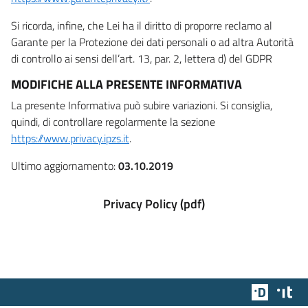
Si ricorda, infine, che Lei ha il diritto di proporre reclamo al
Garante per la Protezione dei dati personali o ad altra Autorità
di controllo ai sensi dell’art. 13, par. 2, lettera d) del GDPR
MODIFICHE ALLA PRESENTE INFORMATIVA
La presente Informativa può subire variazioni. Si consiglia,
quindi, di controllare regolarmente la sezione
https://www.privacy.ipzs.it
.
Ultimo aggiornamento:
03.10.2019
Privacy Policy (pdf)
Team Dig
Des