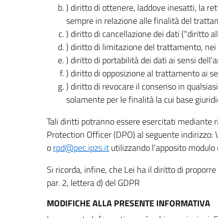
) diritto di ottenere, laddove inesatti, la 
sempre in relazione alle finalità del tratta
) diritto di cancellazione dei dati ("diritto a
) diritto di limitazione del trattamento, nei 
) diritto di portabilità dei dati ai sensi dell’a
) diritto di opposizione al trattamento ai se
) diritto di revocare il consenso in quals
solamente per le finalità la cui base giuridi
Tali diritti potranno essere esercitati mediante
Protection Officer (DPO) al seguente indirizzo:
o
rpd@pec.ipzs.it
utilizzando l’apposito modulo d
Si ricorda, infine, che Lei ha il diritto di propor
par. 2, lettera d) del GDPR
MODIFICHE ALLA PRESENTE INFORMATIVA