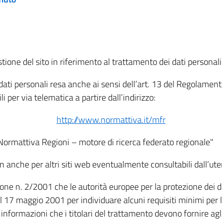
tione del sito in riferimento al trattamento dei dati personali
i dati personali resa anche ai sensi dell’art. 13 del Regolam
i per via telematica a partire dall’indirizzo:
http://www.normattiva.it/mfr
"Normattiva Regioni – motore di ricerca federato regionale"
non anche per altri siti web eventualmente consultabili dall’ute
e n. 2/2001 che le autorità europee per la protezione dei dati 
 17 maggio 2001 per individuare alcuni requisiti minimi per la
le informazioni che i titolari del trattamento devono fornire ag