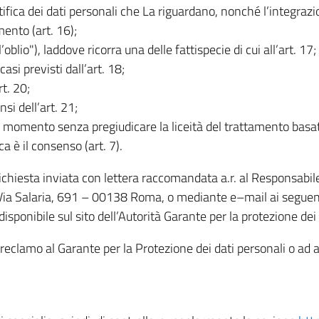
rettifica dei dati personali che La riguardano, nonché l’integraz
mento (art. 16);
ll’oblio"), laddove ricorra una delle fattispecie di cui all’art. 17;
casi previsti dall’art. 18;
rt. 20;
nsi dell’art. 21;
iasi momento senza pregiudicare la liceità del trattamento bas
ca è il consenso (art. 7).
 richiesta inviata con lettera raccomandata a.r. al Responsabi
 Via Salaria, 691 – 00138 Roma, o mediante e–mail ai seguenti 
isponibile sul sito dell’Autorità Garante per la protezione dei
re reclamo al Garante per la Protezione dei dati personali o ad al