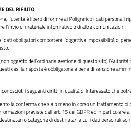
E DEL RIFIUTO
ne, l’utente è libero di fornire al Poligrafico i dati personali 
tare l’invio di materiale informativo o di altre comunicazioni.
 dati obbligatori comporterà l’oggettiva impossibilità di perseg
esto.
non oggetto dell’ordinaria gestione di questo sito) l’Autorità p
questi casi la risposta è obbligatoria a pena di sanzione ammin
riconosciuti i seguenti diritti in qualità di Interessato che potr
tamento la conferma che sia o meno in corso un trattamento di d
informazioni previste dall’art. 15 del GDPR ed in particolare a q
 destinatari o categorie di destinatari a cui i dati personali so