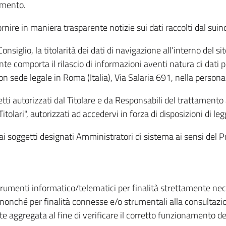
amento.
ire in maniera trasparente notizie sui dati raccolti dal suindic
nsiglio, la titolarità dei dati di navigazione all’interno del sit
te comporta il rilascio di informazioni aventi natura di dati per
, con sede legale in Roma (Italia), Via Salaria 691, nella per
getti autorizzati dal Titolare e da Responsabili del trattament
Titolari", autorizzati ad accedervi in forza di disposizioni di 
i dai soggetti designati Amministratori di sistema ai sensi de
strumenti informatico/telematici per finalità strettamente ne
nonché per finalità connesse e/o strumentali alla consultazion
 aggregata al fine di verificare il corretto funzionamento del