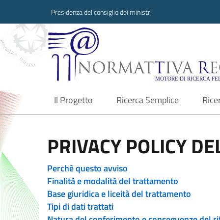
Presidenza del consiglio dei ministri
Normattiva Region
Il Progetto
Ricerca Semplice
Rice
current
PRIVACY POLICY DEL
Perchè questo avviso
Finalità e modalità del trattamento
Base giuridica e liceità del trattamento
Tipi di dati trattati
Natura del conferimento e conseguenze del ri