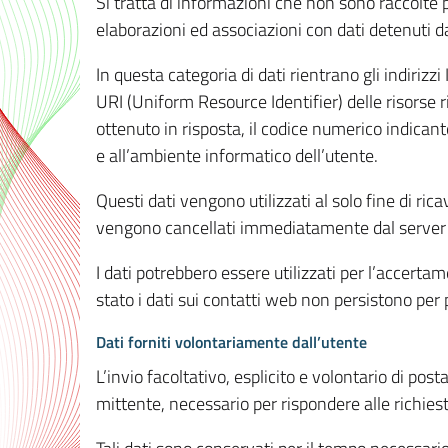
Si tratta di informazioni che non sono raccolte 
elaborazioni ed associazioni con dati detenuti da 
In questa categoria di dati rientrano gli indirizzi
URI (Uniform Resource Identifier) delle risorse ric
ottenuto in risposta, il codice numerico indicante
e all’ambiente informatico dell’utente.
Questi dati vengono utilizzati al solo fine di ri
vengono cancellati immediatamente dal server 7
I dati potrebbero essere utilizzati per l’accertame
stato i dati sui contatti web non persistono per p
Dati forniti volontariamente dall’utente
L’invio facoltativo, esplicito e volontario di post
mittente, necessario per rispondere alle richieste