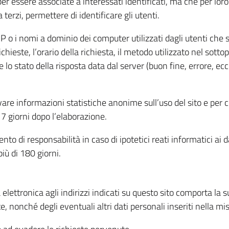
per essere associate a interessati identificati, ma che per lo
terzi, permettere di identificare gli utenti.
 IP o i nomi a dominio dei computer utilizzati dagli utenti che s
hieste, l’orario della richiesta, il metodo utilizzato nel sottop
 lo stato della risposta data dal server (buon fine, errore, ecc
cavare informazioni statistiche anonime sull’uso del sito e per
 giorni dopo l’elaborazione.
nto di responsabilità in caso di ipotetici reati informatici ai 
iù di 180 giorni.
a elettronica agli indirizzi indicati su questo sito comporta la 
, nonché degli eventuali altri dati personali inseriti nella mis