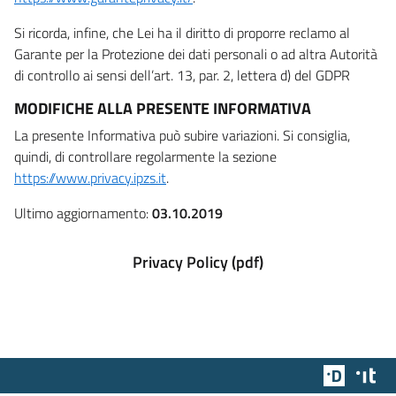
Si ricorda, infine, che Lei ha il diritto di proporre reclamo al
Garante per la Protezione dei dati personali o ad altra Autorità
di controllo ai sensi dell’art. 13, par. 2, lettera d) del GDPR
MODIFICHE ALLA PRESENTE INFORMATIVA
La presente Informativa può subire variazioni. Si consiglia,
quindi, di controllare regolarmente la sezione
https://www.privacy.ipzs.it
.
Ultimo aggiornamento:
03.10.2019
Privacy Policy (pdf)
Team Dig
Des