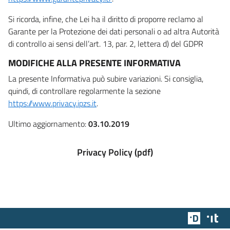
Si ricorda, infine, che Lei ha il diritto di proporre reclamo al
Garante per la Protezione dei dati personali o ad altra Autorità
di controllo ai sensi dell’art. 13, par. 2, lettera d) del GDPR
MODIFICHE ALLA PRESENTE INFORMATIVA
La presente Informativa può subire variazioni. Si consiglia,
quindi, di controllare regolarmente la sezione
https://www.privacy.ipzs.it
.
Ultimo aggiornamento:
03.10.2019
Privacy Policy (pdf)
Team Dig
Des