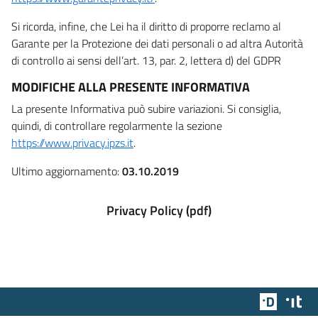
Si ricorda, infine, che Lei ha il diritto di proporre reclamo al
Garante per la Protezione dei dati personali o ad altra Autorità
di controllo ai sensi dell’art. 13, par. 2, lettera d) del GDPR
MODIFICHE ALLA PRESENTE INFORMATIVA
La presente Informativa può subire variazioni. Si consiglia,
quindi, di controllare regolarmente la sezione
https://www.privacy.ipzs.it
.
Ultimo aggiornamento:
03.10.2019
Privacy Policy (pdf)
Team Dig
Des