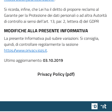
Si ricorda, infine, che Lei ha il diritto di proporre reclamo al
Garante per la Protezione dei dati personali o ad altra Autorità
di controllo ai sensi dell’art. 13, par. 2, lettera d) del GDPR
MODIFICHE ALLA PRESENTE INFORMATIVA
La presente Informativa può subire variazioni. Si consiglia,
quindi, di controllare regolarmente la sezione
https://www.privacy.ipzs.it
.
Ultimo aggiornamento:
03.10.2019
Privacy Policy (pdf)
Team Dig
Des