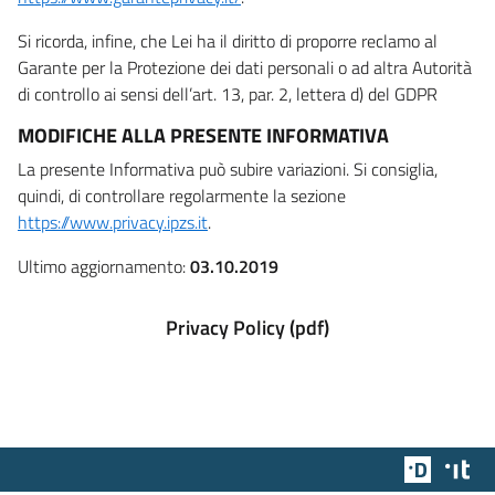
Si ricorda, infine, che Lei ha il diritto di proporre reclamo al
Garante per la Protezione dei dati personali o ad altra Autorità
di controllo ai sensi dell’art. 13, par. 2, lettera d) del GDPR
MODIFICHE ALLA PRESENTE INFORMATIVA
La presente Informativa può subire variazioni. Si consiglia,
quindi, di controllare regolarmente la sezione
https://www.privacy.ipzs.it
.
Ultimo aggiornamento:
03.10.2019
Privacy Policy (pdf)
Team Dig
Des