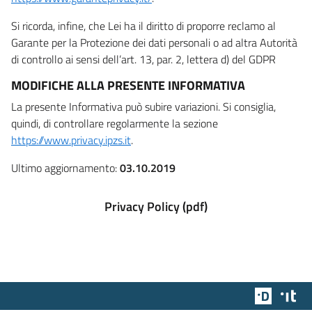
Si ricorda, infine, che Lei ha il diritto di proporre reclamo al
Garante per la Protezione dei dati personali o ad altra Autorità
di controllo ai sensi dell’art. 13, par. 2, lettera d) del GDPR
MODIFICHE ALLA PRESENTE INFORMATIVA
La presente Informativa può subire variazioni. Si consiglia,
quindi, di controllare regolarmente la sezione
https://www.privacy.ipzs.it
.
Ultimo aggiornamento:
03.10.2019
Privacy Policy (pdf)
Team Dig
Des