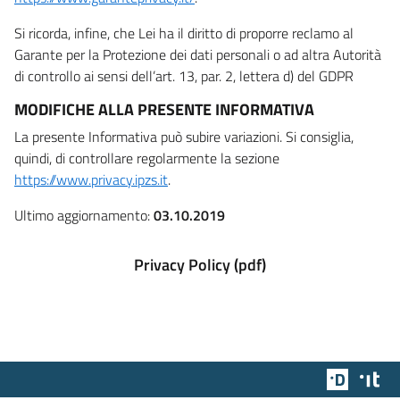
Si ricorda, infine, che Lei ha il diritto di proporre reclamo al
Garante per la Protezione dei dati personali o ad altra Autorità
di controllo ai sensi dell’art. 13, par. 2, lettera d) del GDPR
MODIFICHE ALLA PRESENTE INFORMATIVA
La presente Informativa può subire variazioni. Si consiglia,
quindi, di controllare regolarmente la sezione
https://www.privacy.ipzs.it
.
Ultimo aggiornamento:
03.10.2019
Privacy Policy (pdf)
Team Dig
Des