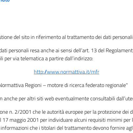
tione del sito in riferimento al trattamento dei dati personali
i dati personali resa anche ai sensi dell’art. 13 del Regolam
i per via telematica a partire dall’indirizzo:
http://www.normattiva.it/mfr
"Normattiva Regioni – motore di ricerca federato regionale"
non anche per altri siti web eventualmente consultabili dall’ute
e n. 2/2001 che le autorità europee per la protezione dei dati 
 17 maggio 2001 per individuare alcuni requisiti minimi per la
le informazioni che i titolari del trattamento devono fornire ag