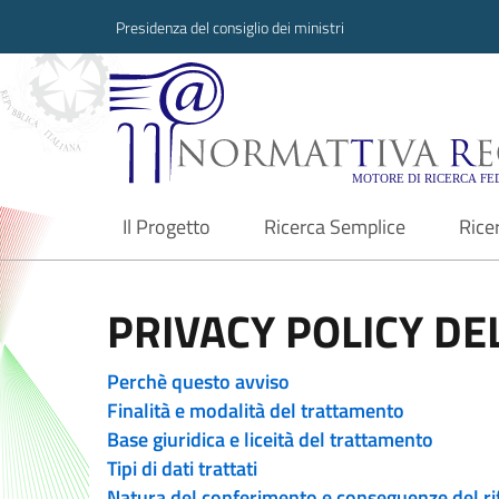
Presidenza del consiglio dei ministri
Normattiva Region
Il Progetto
Ricerca Semplice
Rice
current
PRIVACY POLICY DEL
Perchè questo avviso
Finalità e modalità del trattamento
Base giuridica e liceità del trattamento
Tipi di dati trattati
Natura del conferimento e conseguenze del ri