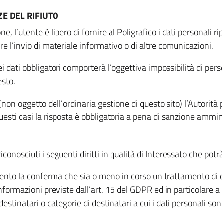
E DEL RIFIUTO
ne, l’utente è libero di fornire al Poligrafico i dati personali 
tare l’invio di materiale informativo o di altre comunicazioni.
 dati obbligatori comporterà l’oggettiva impossibilità di perseg
esto.
non oggetto dell’ordinaria gestione di questo sito) l’Autorità p
questi casi la risposta è obbligatoria a pena di sanzione ammin
riconosciuti i seguenti diritti in qualità di Interessato che potr
tamento la conferma che sia o meno in corso un trattamento di d
informazioni previste dall’art. 15 del GDPR ed in particolare a q
 destinatari o categorie di destinatari a cui i dati personali so