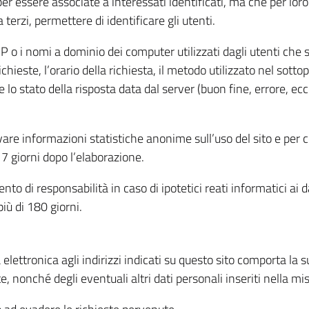
per essere associate a interessati identificati, ma che per lo
terzi, permettere di identificare gli utenti.
 IP o i nomi a dominio dei computer utilizzati dagli utenti che s
hieste, l’orario della richiesta, il metodo utilizzato nel sottop
 lo stato della risposta data dal server (buon fine, errore, ecc
cavare informazioni statistiche anonime sull’uso del sito e per
 giorni dopo l’elaborazione.
nto di responsabilità in caso di ipotetici reati informatici ai 
iù di 180 giorni.
a elettronica agli indirizzi indicati su questo sito comporta la 
, nonché degli eventuali altri dati personali inseriti nella mis