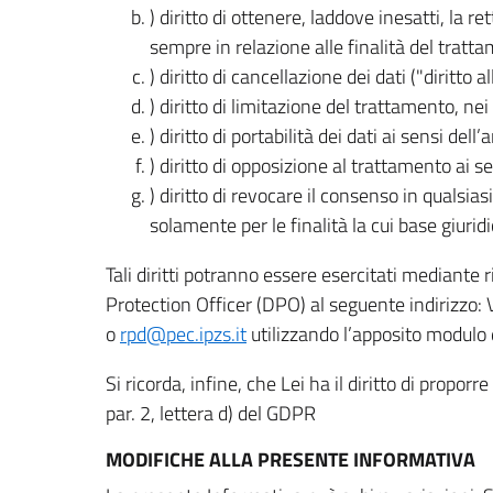
) diritto di ottenere, laddove inesatti, la 
sempre in relazione alle finalità del tratta
) diritto di cancellazione dei dati ("diritto a
) diritto di limitazione del trattamento, nei 
) diritto di portabilità dei dati ai sensi dell’a
) diritto di opposizione al trattamento ai se
) diritto di revocare il consenso in quals
solamente per le finalità la cui base giuridi
Tali diritti potranno essere esercitati mediante
Protection Officer (DPO) al seguente indirizzo:
o
rpd@pec.ipzs.it
utilizzando l’apposito modulo d
Si ricorda, infine, che Lei ha il diritto di propor
par. 2, lettera d) del GDPR
MODIFICHE ALLA PRESENTE INFORMATIVA