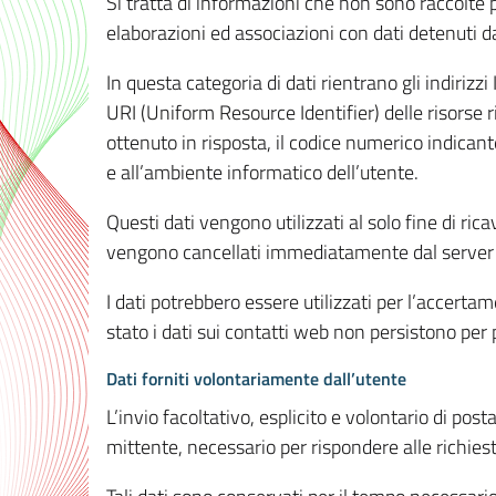
Si tratta di informazioni che non sono raccolte 
elaborazioni ed associazioni con dati detenuti da 
In questa categoria di dati rientrano gli indirizzi
URI (Uniform Resource Identifier) delle risorse ric
ottenuto in risposta, il codice numerico indicante
e all’ambiente informatico dell’utente.
Questi dati vengono utilizzati al solo fine di ri
vengono cancellati immediatamente dal server 7
I dati potrebbero essere utilizzati per l’accertame
stato i dati sui contatti web non persistono per p
Dati forniti volontariamente dall’utente
L’invio facoltativo, esplicito e volontario di post
mittente, necessario per rispondere alle richieste