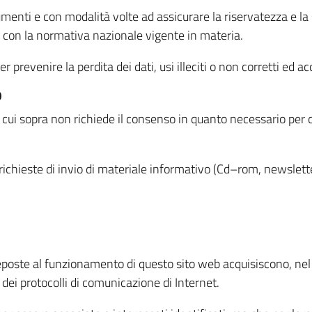
menti e con modalità volte ad assicurare la riservatezza e la s
à con la normativa nazionale vigente in materia.
prevenire la perdita dei dati, usi illeciti o non corretti ed ac
O
 di cui sopra non richiede il consenso in quanto necessario per
o richieste di invio di materiale informativo (Cd–rom, newsletter
eposte al funzionamento di questo sito web acquisiscono, nel c
 dei protocolli di comunicazione di Internet.