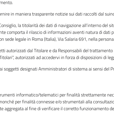
amento.
ire in maniera trasparente notizie sui dati raccolti dal suindic
nsiglio, la titolarità dei dati di navigazione all’interno del sit
te comporta il rilascio di informazioni aventi natura di dati per
, con sede legale in Roma (Italia), Via Salaria 691, nella per
getti autorizzati dal Titolare e da Responsabili del trattament
Titolari", autorizzati ad accedervi in forza di disposizioni di 
i dai soggetti designati Amministratori di sistema ai sensi de
strumenti informatico/telematici per finalità strettamente ne
nonché per finalità connesse e/o strumentali alla consultazion
 aggregata al fine di verificare il corretto funzionamento del