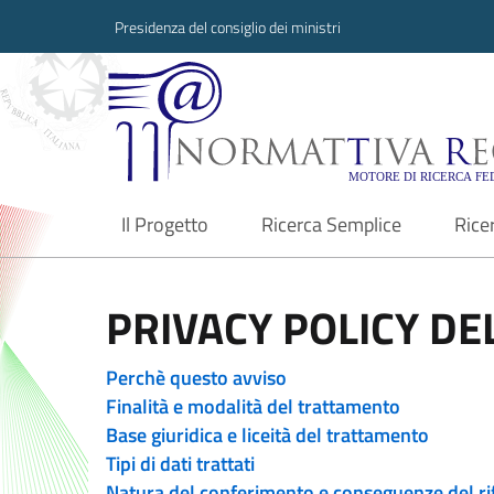
Presidenza del consiglio dei ministri
Normattiva Region
Il Progetto
Ricerca Semplice
Rice
current
PRIVACY POLICY DEL
Perchè questo avviso
Finalità e modalità del trattamento
Base giuridica e liceità del trattamento
Tipi di dati trattati
Natura del conferimento e conseguenze del ri