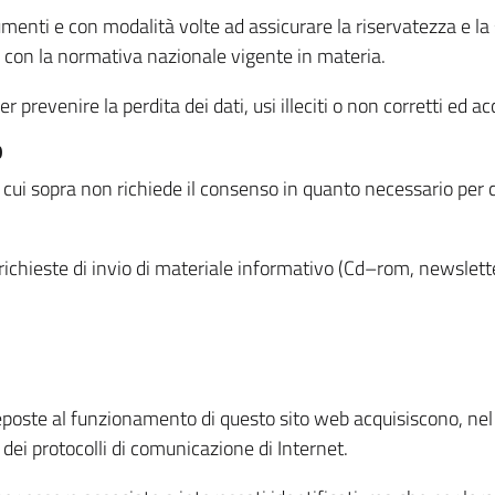
menti e con modalità volte ad assicurare la riservatezza e la s
à con la normativa nazionale vigente in materia.
prevenire la perdita dei dati, usi illeciti o non corretti ed ac
O
 di cui sopra non richiede il consenso in quanto necessario per
o richieste di invio di materiale informativo (Cd–rom, newsletter
eposte al funzionamento di questo sito web acquisiscono, nel c
 dei protocolli di comunicazione di Internet.