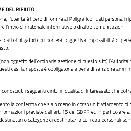
E DEL RIFIUTO
ne, l’utente è libero di fornire al Poligrafico i dati personali 
tare l’invio di materiale informativo o di altre comunicazioni.
 dati obbligatori comporterà l’oggettiva impossibilità di perseg
esto.
non oggetto dell’ordinaria gestione di questo sito) l’Autorità p
questi casi la risposta è obbligatoria a pena di sanzione ammin
riconosciuti i seguenti diritti in qualità di Interessato che potr
tamento la conferma che sia o meno in corso un trattamento di d
informazioni previste dall’art. 15 del GDPR ed in particolare a q
 destinatari o categorie di destinatari a cui i dati personali so