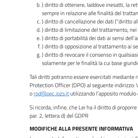
) diritto di ottenere, laddove inesatti, la 
sempre in relazione alle finalità del tratta
) diritto di cancellazione dei dati ("diritto a
) diritto di limitazione del trattamento, nei 
) diritto di portabilità dei dati ai sensi dell’a
) diritto di opposizione al trattamento ai se
) diritto di revocare il consenso in quals
solamente per le finalità la cui base giuridi
Tali diritti potranno essere esercitati mediante
Protection Officer (DPO) al seguente indirizzo:
o
rpd@pec.ipzs.it
utilizzando l’apposito modulo d
Si ricorda, infine, che Lei ha il diritto di propor
par. 2, lettera d) del GDPR
MODIFICHE ALLA PRESENTE INFORMATIVA