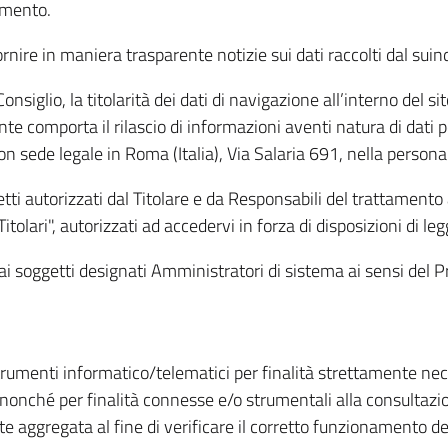
amento.
ire in maniera trasparente notizie sui dati raccolti dal suindic
nsiglio, la titolarità dei dati di navigazione all’interno del sit
te comporta il rilascio di informazioni aventi natura di dati per
, con sede legale in Roma (Italia), Via Salaria 691, nella per
getti autorizzati dal Titolare e da Responsabili del trattament
Titolari", autorizzati ad accedervi in forza di disposizioni di 
i dai soggetti designati Amministratori di sistema ai sensi de
strumenti informatico/telematici per finalità strettamente ne
nonché per finalità connesse e/o strumentali alla consultazion
 aggregata al fine di verificare il corretto funzionamento del