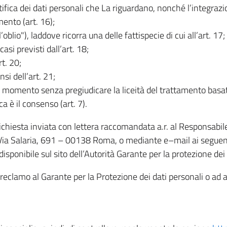
rettifica dei dati personali che La riguardano, nonché l’integraz
mento (art. 16);
ll’oblio"), laddove ricorra una delle fattispecie di cui all’art. 17;
casi previsti dall’art. 18;
rt. 20;
nsi dell’art. 21;
iasi momento senza pregiudicare la liceità del trattamento bas
ca è il consenso (art. 7).
 richiesta inviata con lettera raccomandata a.r. al Responsabi
 Via Salaria, 691 – 00138 Roma, o mediante e–mail ai seguenti 
isponibile sul sito dell’Autorità Garante per la protezione dei
re reclamo al Garante per la Protezione dei dati personali o ad al