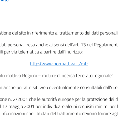
tione del sito in riferimento al trattamento dei dati personali
i dati personali resa anche ai sensi dell’art. 13 del Regolam
i per via telematica a partire dall’indirizzo:
http://www.normattiva.it/mfr
"Normattiva Regioni – motore di ricerca federato regionale"
non anche per altri siti web eventualmente consultabili dall’ute
e n. 2/2001 che le autorità europee per la protezione dei dati 
 17 maggio 2001 per individuare alcuni requisiti minimi per la
le informazioni che i titolari del trattamento devono fornire ag