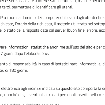
per essere associate a interessati identificati, ma che per lo
terzi, permettere di identificare gli utenti.
 IP o i nomi a dominio dei computer utilizzati dagli utenti che s
hieste, l’orario della richiesta, il metodo utilizzato nel sottop
 lo stato della risposta data dal server (buon fine, errore, ecc
cavare informazioni statistiche anonime sull’uso del sito e per
 giorni dopo l’elaborazione.
nto di responsabilità in caso di ipotetici reati informatici ai 
iù di 180 giorni.
a elettronica agli indirizzi indicati su questo sito comporta la 
, nonché degli eventuali altri dati personali inseriti nella mis