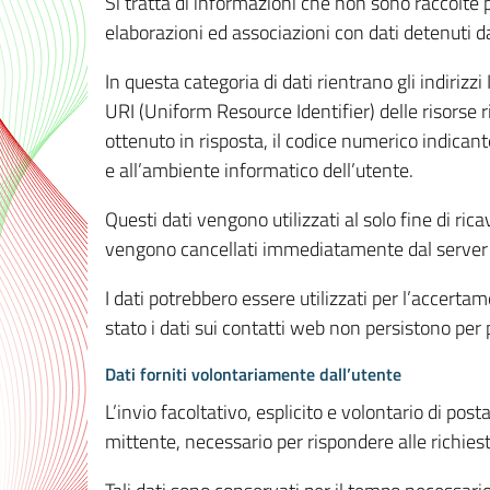
Si tratta di informazioni che non sono raccolte 
elaborazioni ed associazioni con dati detenuti da 
In questa categoria di dati rientrano gli indirizzi
URI (Uniform Resource Identifier) delle risorse ric
ottenuto in risposta, il codice numerico indicante
e all’ambiente informatico dell’utente.
Questi dati vengono utilizzati al solo fine di ri
vengono cancellati immediatamente dal server 7
I dati potrebbero essere utilizzati per l’accertame
stato i dati sui contatti web non persistono per p
Dati forniti volontariamente dall’utente
L’invio facoltativo, esplicito e volontario di post
mittente, necessario per rispondere alle richieste