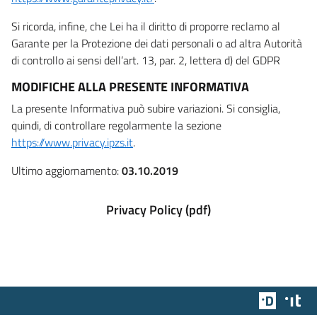
Si ricorda, infine, che Lei ha il diritto di proporre reclamo al
Garante per la Protezione dei dati personali o ad altra Autorità
di controllo ai sensi dell’art. 13, par. 2, lettera d) del GDPR
MODIFICHE ALLA PRESENTE INFORMATIVA
La presente Informativa può subire variazioni. Si consiglia,
quindi, di controllare regolarmente la sezione
https://www.privacy.ipzs.it
.
Ultimo aggiornamento:
03.10.2019
Privacy Policy (pdf)
Team Dig
Des