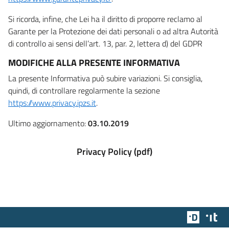
Si ricorda, infine, che Lei ha il diritto di proporre reclamo al
Garante per la Protezione dei dati personali o ad altra Autorità
di controllo ai sensi dell’art. 13, par. 2, lettera d) del GDPR
MODIFICHE ALLA PRESENTE INFORMATIVA
La presente Informativa può subire variazioni. Si consiglia,
quindi, di controllare regolarmente la sezione
https://www.privacy.ipzs.it
.
Ultimo aggiornamento:
03.10.2019
Privacy Policy (pdf)
Team Dig
Des