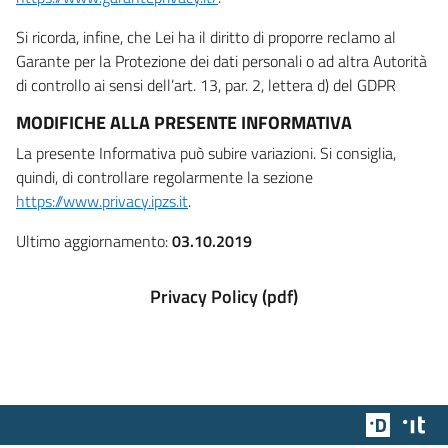
Si ricorda, infine, che Lei ha il diritto di proporre reclamo al
Garante per la Protezione dei dati personali o ad altra Autorità
di controllo ai sensi dell’art. 13, par. 2, lettera d) del GDPR
MODIFICHE ALLA PRESENTE INFORMATIVA
La presente Informativa può subire variazioni. Si consiglia,
quindi, di controllare regolarmente la sezione
https://www.privacy.ipzs.it
.
Ultimo aggiornamento:
03.10.2019
Privacy Policy (pdf)
Team Dig
Des