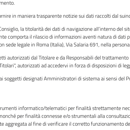
amento.
ire in maniera trasparente notizie sui dati raccolti dal suindic
nsiglio, la titolarità dei dati di navigazione all’interno del sit
te comporta il rilascio di informazioni aventi natura di dati per
, con sede legale in Roma (Italia), Via Salaria 691, nella per
getti autorizzati dal Titolare e da Responsabili del trattament
Titolari", autorizzati ad accedervi in forza di disposizioni di 
i dai soggetti designati Amministratori di sistema ai sensi de
strumenti informatico/telematici per finalità strettamente ne
nonché per finalità connesse e/o strumentali alla consultazion
 aggregata al fine di verificare il corretto funzionamento del