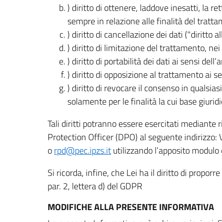
) diritto di ottenere, laddove inesatti, la 
sempre in relazione alle finalità del tratta
) diritto di cancellazione dei dati ("diritto a
) diritto di limitazione del trattamento, nei 
) diritto di portabilità dei dati ai sensi dell’a
) diritto di opposizione al trattamento ai se
) diritto di revocare il consenso in quals
solamente per le finalità la cui base giuridi
Tali diritti potranno essere esercitati mediante
Protection Officer (DPO) al seguente indirizzo:
o
rpd@pec.ipzs.it
utilizzando l’apposito modulo d
Si ricorda, infine, che Lei ha il diritto di propor
par. 2, lettera d) del GDPR
MODIFICHE ALLA PRESENTE INFORMATIVA