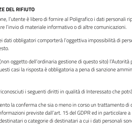
E DEL RIFIUTO
ne, l’utente è libero di fornire al Poligrafico i dati personali 
tare l’invio di materiale informativo o di altre comunicazioni.
 dati obbligatori comporterà l’oggettiva impossibilità di perseg
esto.
non oggetto dell’ordinaria gestione di questo sito) l’Autorità p
questi casi la risposta è obbligatoria a pena di sanzione ammin
riconosciuti i seguenti diritti in qualità di Interessato che potr
tamento la conferma che sia o meno in corso un trattamento di d
informazioni previste dall’art. 15 del GDPR ed in particolare a q
 destinatari o categorie di destinatari a cui i dati personali so