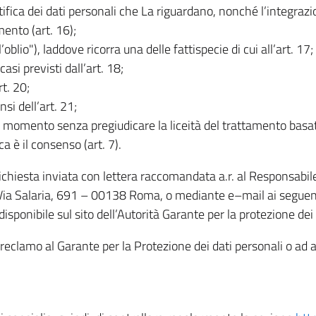
rettifica dei dati personali che La riguardano, nonché l’integraz
mento (art. 16);
ll’oblio"), laddove ricorra una delle fattispecie di cui all’art. 17;
casi previsti dall’art. 18;
rt. 20;
nsi dell’art. 21;
iasi momento senza pregiudicare la liceità del trattamento bas
ca è il consenso (art. 7).
 richiesta inviata con lettera raccomandata a.r. al Responsabi
 Via Salaria, 691 – 00138 Roma, o mediante e–mail ai seguenti 
isponibile sul sito dell’Autorità Garante per la protezione dei
re reclamo al Garante per la Protezione dei dati personali o ad al