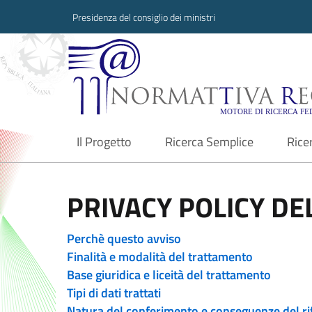
Presidenza del consiglio dei ministri
Normattiva Region
Il Progetto
Ricerca Semplice
Rice
current
PRIVACY POLICY DEL
Perchè questo avviso
Finalità e modalità del trattamento
Base giuridica e liceità del trattamento
Tipi di dati trattati
Natura del conferimento e conseguenze del ri