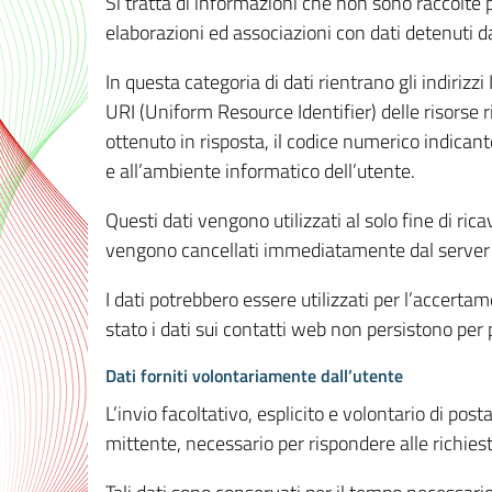
Si tratta di informazioni che non sono raccolte 
elaborazioni ed associazioni con dati detenuti da 
In questa categoria di dati rientrano gli indirizzi
URI (Uniform Resource Identifier) delle risorse ric
ottenuto in risposta, il codice numerico indicante
e all’ambiente informatico dell’utente.
Questi dati vengono utilizzati al solo fine di ri
vengono cancellati immediatamente dal server 7
I dati potrebbero essere utilizzati per l’accertame
stato i dati sui contatti web non persistono per p
Dati forniti volontariamente dall’utente
L’invio facoltativo, esplicito e volontario di post
mittente, necessario per rispondere alle richieste