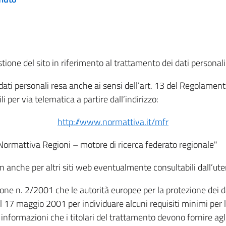
tione del sito in riferimento al trattamento dei dati personali
i dati personali resa anche ai sensi dell’art. 13 del Regolam
i per via telematica a partire dall’indirizzo:
http://www.normattiva.it/mfr
"Normattiva Regioni – motore di ricerca federato regionale"
non anche per altri siti web eventualmente consultabili dall’ute
e n. 2/2001 che le autorità europee per la protezione dei dati 
 17 maggio 2001 per individuare alcuni requisiti minimi per la
le informazioni che i titolari del trattamento devono fornire ag