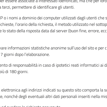
per essere associate a interessati identificati, ma che per lo
terzi, permettere di identificare gli utenti.
 IP o i nomi a dominio dei computer utilizzati dagli utenti che s
hieste, l’orario della richiesta, il metodo utilizzato nel sottop
 lo stato della risposta data dal server (buon fine, errore, ecc
cavare informazioni statistiche anonime sull’uso del sito e per
 giorni dopo l’elaborazione.
nto di responsabilità in caso di ipotetici reati informatici ai 
iù di 180 giorni.
a elettronica agli indirizzi indicati su questo sito comporta la 
, nonché degli eventuali altri dati personali inseriti nella mis