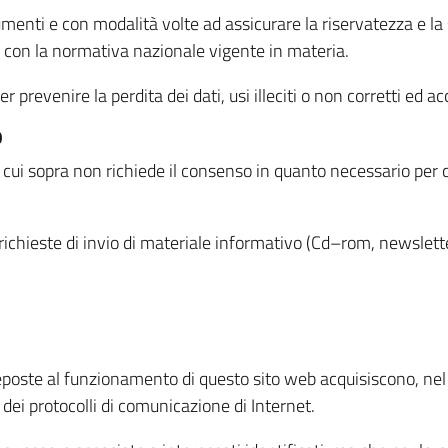
menti e con modalità volte ad assicurare la riservatezza e la s
à con la normativa nazionale vigente in materia.
prevenire la perdita dei dati, usi illeciti o non corretti ed ac
O
 di cui sopra non richiede il consenso in quanto necessario per
o richieste di invio di materiale informativo (Cd–rom, newsletter
eposte al funzionamento di questo sito web acquisiscono, nel c
 dei protocolli di comunicazione di Internet.