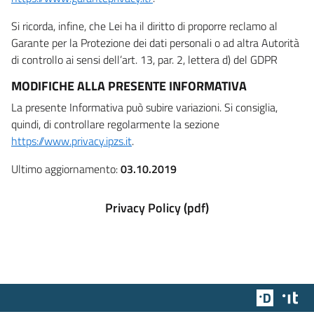
Si ricorda, infine, che Lei ha il diritto di proporre reclamo al
Garante per la Protezione dei dati personali o ad altra Autorità
di controllo ai sensi dell’art. 13, par. 2, lettera d) del GDPR
MODIFICHE ALLA PRESENTE INFORMATIVA
La presente Informativa può subire variazioni. Si consiglia,
quindi, di controllare regolarmente la sezione
https://www.privacy.ipzs.it
.
Ultimo aggiornamento:
03.10.2019
Privacy Policy (pdf)
Team Dig
Des