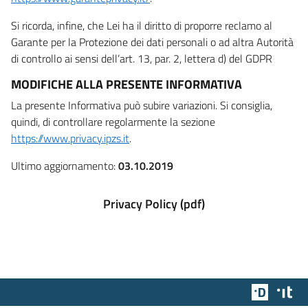
Si ricorda, infine, che Lei ha il diritto di proporre reclamo al
Garante per la Protezione dei dati personali o ad altra Autorità
di controllo ai sensi dell’art. 13, par. 2, lettera d) del GDPR
MODIFICHE ALLA PRESENTE INFORMATIVA
La presente Informativa può subire variazioni. Si consiglia,
quindi, di controllare regolarmente la sezione
https://www.privacy.ipzs.it
.
Ultimo aggiornamento:
03.10.2019
Privacy Policy (pdf)
Team Dig
Des