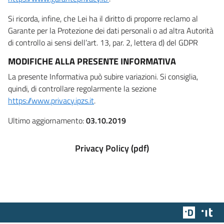
Si ricorda, infine, che Lei ha il diritto di proporre reclamo al
Garante per la Protezione dei dati personali o ad altra Autorità
di controllo ai sensi dell’art. 13, par. 2, lettera d) del GDPR
MODIFICHE ALLA PRESENTE INFORMATIVA
La presente Informativa può subire variazioni. Si consiglia,
quindi, di controllare regolarmente la sezione
https://www.privacy.ipzs.it
.
Ultimo aggiornamento:
03.10.2019
Privacy Policy (pdf)
Team Dig
Des