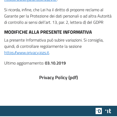
Si ricorda, infine, che Lei ha il diritto di proporre reclamo al
Garante per la Protezione dei dati personali o ad altra Autorità
di controllo ai sensi dell’art. 13, par. 2, lettera d) del GDPR
MODIFICHE ALLA PRESENTE INFORMATIVA
La presente Informativa può subire variazioni. Si consiglia,
quindi, di controllare regolarmente la sezione
https://www.privacy.ipzs.it
.
Ultimo aggiornamento:
03.10.2019
Privacy Policy (pdf)
Team Dig
Des