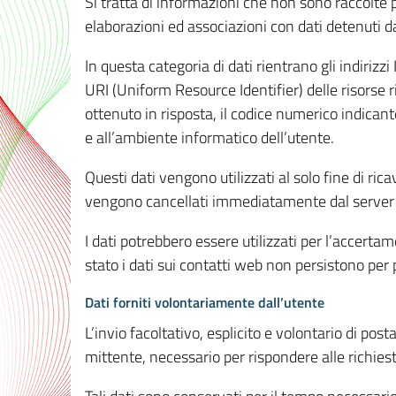
Si tratta di informazioni che non sono raccolte 
elaborazioni ed associazioni con dati detenuti da 
In questa categoria di dati rientrano gli indirizzi
URI (Uniform Resource Identifier) delle risorse ric
ottenuto in risposta, il codice numerico indicante
e all’ambiente informatico dell’utente.
Questi dati vengono utilizzati al solo fine di ri
vengono cancellati immediatamente dal server 7
I dati potrebbero essere utilizzati per l’accertame
stato i dati sui contatti web non persistono per p
Dati forniti volontariamente dall’utente
L’invio facoltativo, esplicito e volontario di post
mittente, necessario per rispondere alle richieste