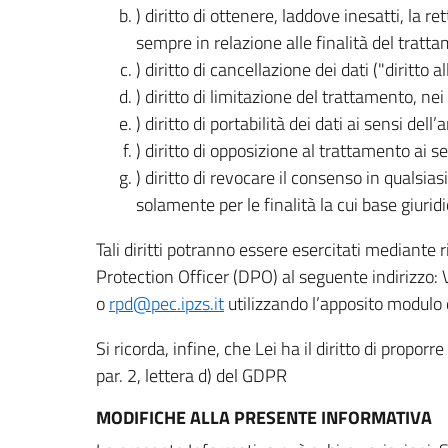
) diritto di ottenere, laddove inesatti, la 
sempre in relazione alle finalità del tratta
) diritto di cancellazione dei dati ("diritto a
) diritto di limitazione del trattamento, nei 
) diritto di portabilità dei dati ai sensi dell’a
) diritto di opposizione al trattamento ai se
) diritto di revocare il consenso in quals
solamente per le finalità la cui base giuridi
Tali diritti potranno essere esercitati mediante
Protection Officer (DPO) al seguente indirizzo:
o
rpd@pec.ipzs.it
utilizzando l’apposito modulo d
Si ricorda, infine, che Lei ha il diritto di propor
par. 2, lettera d) del GDPR
MODIFICHE ALLA PRESENTE INFORMATIVA