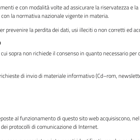
menti e con modalità volte ad assicurare la riservatezza e la s
à con la normativa nazionale vigente in materia.
prevenire la perdita dei dati, usi illeciti o non corretti ed ac
O
 di cui sopra non richiede il consenso in quanto necessario per
o richieste di invio di materiale informativo (Cd–rom, newsletter
eposte al funzionamento di questo sito web acquisiscono, nel c
 dei protocolli di comunicazione di Internet.