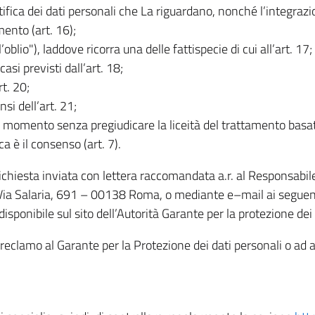
rettifica dei dati personali che La riguardano, nonché l’integraz
mento (art. 16);
ll’oblio"), laddove ricorra una delle fattispecie di cui all’art. 17;
casi previsti dall’art. 18;
rt. 20;
nsi dell’art. 21;
iasi momento senza pregiudicare la liceità del trattamento bas
ca è il consenso (art. 7).
 richiesta inviata con lettera raccomandata a.r. al Responsabi
 Via Salaria, 691 – 00138 Roma, o mediante e–mail ai seguenti 
isponibile sul sito dell’Autorità Garante per la protezione dei
re reclamo al Garante per la Protezione dei dati personali o ad al