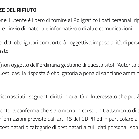
E DEL RIFIUTO
ne, l’utente è libero di fornire al Poligrafico i dati personali 
tare l’invio di materiale informativo o di altre comunicazioni.
 dati obbligatori comporterà l’oggettiva impossibilità di perseg
esto.
non oggetto dell’ordinaria gestione di questo sito) l’Autorità p
questi casi la risposta è obbligatoria a pena di sanzione ammin
riconosciuti i seguenti diritti in qualità di Interessato che potr
tamento la conferma che sia o meno in corso un trattamento di d
informazioni previste dall’art. 15 del GDPR ed in particolare a q
 destinatari o categorie di destinatari a cui i dati personali so