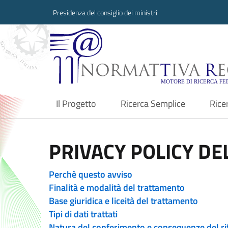
Presidenza del consiglio dei ministri
Normattiva Region
Il Progetto
Ricerca Semplice
Rice
current
PRIVACY POLICY DEL
Perchè questo avviso
Finalità e modalità del trattamento
Base giuridica e liceità del trattamento
Tipi di dati trattati
Natura del conferimento e conseguenze del ri