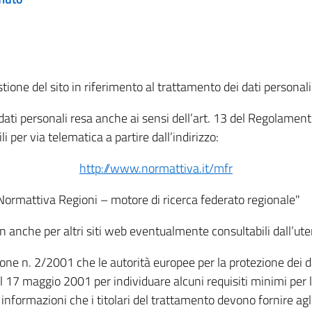
tione del sito in riferimento al trattamento dei dati personali
i dati personali resa anche ai sensi dell’art. 13 del Regolam
i per via telematica a partire dall’indirizzo:
http://www.normattiva.it/mfr
"Normattiva Regioni – motore di ricerca federato regionale"
non anche per altri siti web eventualmente consultabili dall’ute
e n. 2/2001 che le autorità europee per la protezione dei dati 
 17 maggio 2001 per individuare alcuni requisiti minimi per la
le informazioni che i titolari del trattamento devono fornire ag