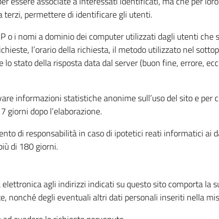
per essere associate a interessati identificati, ma che per lo
terzi, permettere di identificare gli utenti.
 IP o i nomi a dominio dei computer utilizzati dagli utenti che s
hieste, l’orario della richiesta, il metodo utilizzato nel sottop
 lo stato della risposta data dal server (buon fine, errore, ecc
cavare informazioni statistiche anonime sull’uso del sito e per
 giorni dopo l’elaborazione.
nto di responsabilità in caso di ipotetici reati informatici ai 
iù di 180 giorni.
a elettronica agli indirizzi indicati su questo sito comporta la 
, nonché degli eventuali altri dati personali inseriti nella mis