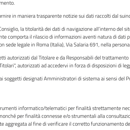
amento.
ire in maniera trasparente notizie sui dati raccolti dal suindic
nsiglio, la titolarità dei dati di navigazione all’interno del sit
te comporta il rilascio di informazioni aventi natura di dati per
, con sede legale in Roma (Italia), Via Salaria 691, nella per
getti autorizzati dal Titolare e da Responsabili del trattament
Titolari", autorizzati ad accedervi in forza di disposizioni di 
i dai soggetti designati Amministratori di sistema ai sensi de
strumenti informatico/telematici per finalità strettamente ne
nonché per finalità connesse e/o strumentali alla consultazion
 aggregata al fine di verificare il corretto funzionamento del