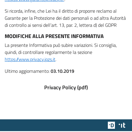
Si ricorda, infine, che Lei ha il diritto di proporre reclamo al
Garante per la Protezione dei dati personali o ad altra Autorità
di controllo ai sensi dell’art. 13, par. 2, lettera d) del GDPR
MODIFICHE ALLA PRESENTE INFORMATIVA
La presente Informativa può subire variazioni. Si consiglia,
quindi, di controllare regolarmente la sezione
https://www.privacy.ipzs.it
.
Ultimo aggiornamento:
03.10.2019
Privacy Policy (pdf)
Team Dig
Des