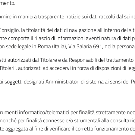
amento.
ire in maniera trasparente notizie sui dati raccolti dal suindic
nsiglio, la titolarità dei dati di navigazione all’interno del sit
te comporta il rilascio di informazioni aventi natura di dati per
, con sede legale in Roma (Italia), Via Salaria 691, nella per
getti autorizzati dal Titolare e da Responsabili del trattament
Titolari", autorizzati ad accedervi in forza di disposizioni di 
i dai soggetti designati Amministratori di sistema ai sensi de
strumenti informatico/telematici per finalità strettamente ne
nonché per finalità connesse e/o strumentali alla consultazion
 aggregata al fine di verificare il corretto funzionamento del