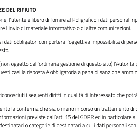
E DEL RIFIUTO
ne, l’utente è libero di fornire al Poligrafico i dati personali 
tare l’invio di materiale informativo o di altre comunicazioni.
 dati obbligatori comporterà l’oggettiva impossibilità di perseg
esto.
non oggetto dell’ordinaria gestione di questo sito) l’Autorità p
questi casi la risposta è obbligatoria a pena di sanzione ammin
riconosciuti i seguenti diritti in qualità di Interessato che potr
tamento la conferma che sia o meno in corso un trattamento di d
informazioni previste dall’art. 15 del GDPR ed in particolare a q
 destinatari o categorie di destinatari a cui i dati personali so