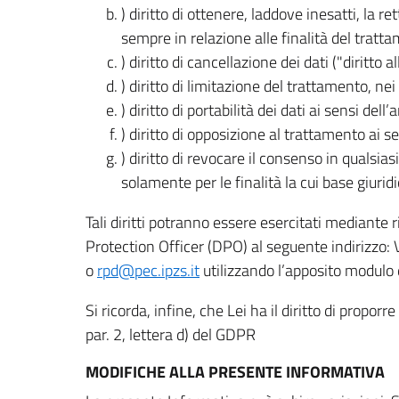
) diritto di ottenere, laddove inesatti, la 
sempre in relazione alle finalità del tratta
) diritto di cancellazione dei dati ("diritto a
) diritto di limitazione del trattamento, nei 
) diritto di portabilità dei dati ai sensi dell’a
) diritto di opposizione al trattamento ai se
) diritto di revocare il consenso in quals
solamente per le finalità la cui base giuridi
Tali diritti potranno essere esercitati mediante
Protection Officer (DPO) al seguente indirizzo:
o
rpd@pec.ipzs.it
utilizzando l’apposito modulo d
Si ricorda, infine, che Lei ha il diritto di propor
par. 2, lettera d) del GDPR
MODIFICHE ALLA PRESENTE INFORMATIVA