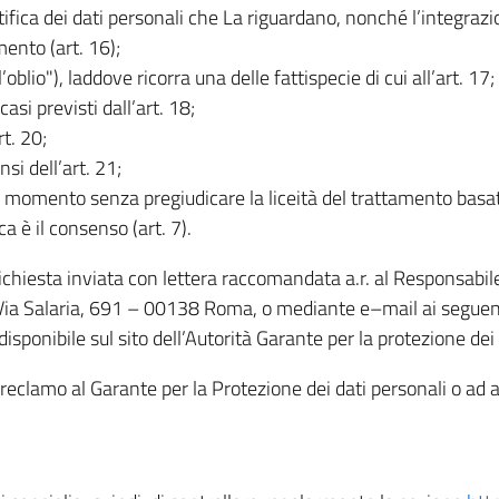
rettifica dei dati personali che La riguardano, nonché l’integraz
mento (art. 16);
ll’oblio"), laddove ricorra una delle fattispecie di cui all’art. 17;
casi previsti dall’art. 18;
rt. 20;
nsi dell’art. 21;
iasi momento senza pregiudicare la liceità del trattamento bas
ca è il consenso (art. 7).
 richiesta inviata con lettera raccomandata a.r. al Responsabi
 Via Salaria, 691 – 00138 Roma, o mediante e–mail ai seguenti 
isponibile sul sito dell’Autorità Garante per la protezione dei
re reclamo al Garante per la Protezione dei dati personali o ad al