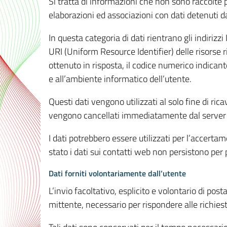
Si tratta di informazioni che non sono raccolte 
elaborazioni ed associazioni con dati detenuti da 
In questa categoria di dati rientrano gli indirizzi
URI (Uniform Resource Identifier) delle risorse ric
ottenuto in risposta, il codice numerico indicante
e all’ambiente informatico dell’utente.
Questi dati vengono utilizzati al solo fine di ri
vengono cancellati immediatamente dal server 7
I dati potrebbero essere utilizzati per l’accertame
stato i dati sui contatti web non persistono per p
Dati forniti volontariamente dall’utente
L’invio facoltativo, esplicito e volontario di post
mittente, necessario per rispondere alle richieste