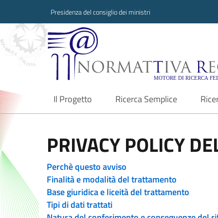
Presidenza del consiglio dei ministri
Normattiva Region
Il Progetto
Ricerca Semplice
Rice
current
PRIVACY POLICY DEL
Perchè questo avviso
Finalità e modalità del trattamento
Base giuridica e liceità del trattamento
Tipi di dati trattati
Natura del conferimento e conseguenze del ri