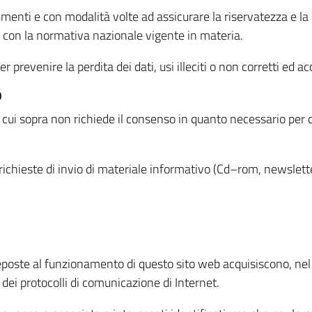
menti e con modalità volte ad assicurare la riservatezza e la s
à con la normativa nazionale vigente in materia.
prevenire la perdita dei dati, usi illeciti o non corretti ed ac
O
 di cui sopra non richiede il consenso in quanto necessario per
o richieste di invio di materiale informativo (Cd–rom, newsletter
eposte al funzionamento di questo sito web acquisiscono, nel c
 dei protocolli di comunicazione di Internet.