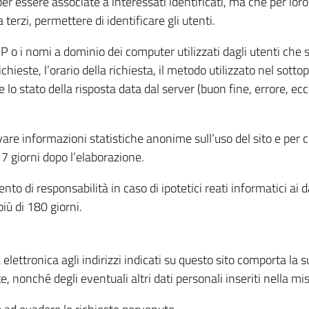
per essere associate a interessati identificati, ma che per lo
terzi, permettere di identificare gli utenti.
 IP o i nomi a dominio dei computer utilizzati dagli utenti che s
hieste, l’orario della richiesta, il metodo utilizzato nel sottop
 lo stato della risposta data dal server (buon fine, errore, ecc
cavare informazioni statistiche anonime sull’uso del sito e per
 giorni dopo l’elaborazione.
nto di responsabilità in caso di ipotetici reati informatici ai 
iù di 180 giorni.
a elettronica agli indirizzi indicati su questo sito comporta la 
, nonché degli eventuali altri dati personali inseriti nella mis