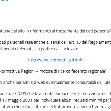
tione del sito in riferimento al trattamento dei dati personali
i dati personali resa anche ai sensi dell’art. 13 del Regolam
i per via telematica a partire dall’indirizzo:
http://www.normattiva.it/mfr
"Normattiva Regioni – motore di ricerca federato regionale"
non anche per altri siti web eventualmente consultabili dall’ute
e n. 2/2001 che le autorità europee per la protezione dei dati 
 17 maggio 2001 per individuare alcuni requisiti minimi per la
le informazioni che i titolari del trattamento devono fornire ag