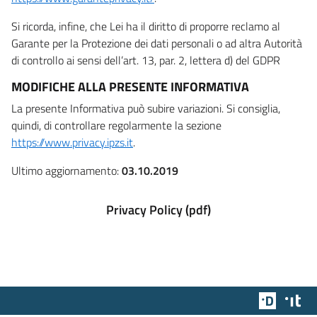
Si ricorda, infine, che Lei ha il diritto di proporre reclamo al
Garante per la Protezione dei dati personali o ad altra Autorità
di controllo ai sensi dell’art. 13, par. 2, lettera d) del GDPR
MODIFICHE ALLA PRESENTE INFORMATIVA
La presente Informativa può subire variazioni. Si consiglia,
quindi, di controllare regolarmente la sezione
https://www.privacy.ipzs.it
.
Ultimo aggiornamento:
03.10.2019
Privacy Policy (pdf)
Team Dig
Des