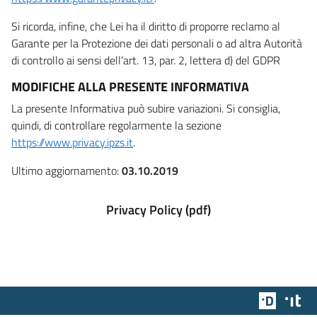
Si ricorda, infine, che Lei ha il diritto di proporre reclamo al
Garante per la Protezione dei dati personali o ad altra Autorità
di controllo ai sensi dell’art. 13, par. 2, lettera d) del GDPR
MODIFICHE ALLA PRESENTE INFORMATIVA
La presente Informativa può subire variazioni. Si consiglia,
quindi, di controllare regolarmente la sezione
https://www.privacy.ipzs.it
.
Ultimo aggiornamento:
03.10.2019
Privacy Policy (pdf)
Team Dig
Des