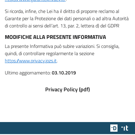
Si ricorda, infine, che Lei ha il diritto di proporre reclamo al
Garante per la Protezione dei dati personali o ad altra Autorità
di controllo ai sensi dell’art. 13, par. 2, lettera d) del GDPR
MODIFICHE ALLA PRESENTE INFORMATIVA
La presente Informativa può subire variazioni. Si consiglia,
quindi, di controllare regolarmente la sezione
https://www.privacy.ipzs.it
.
Ultimo aggiornamento:
03.10.2019
Privacy Policy (pdf)
Team Dig
Des