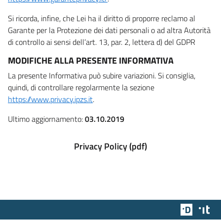
Si ricorda, infine, che Lei ha il diritto di proporre reclamo al
Garante per la Protezione dei dati personali o ad altra Autorità
di controllo ai sensi dell’art. 13, par. 2, lettera d) del GDPR
MODIFICHE ALLA PRESENTE INFORMATIVA
La presente Informativa può subire variazioni. Si consiglia,
quindi, di controllare regolarmente la sezione
https://www.privacy.ipzs.it
.
Ultimo aggiornamento:
03.10.2019
Privacy Policy (pdf)
Team Dig
Des