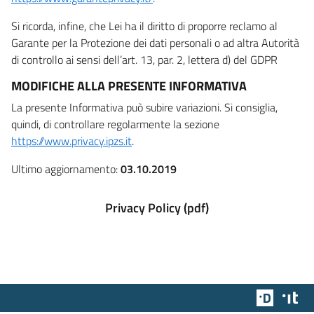
Si ricorda, infine, che Lei ha il diritto di proporre reclamo al
Garante per la Protezione dei dati personali o ad altra Autorità
di controllo ai sensi dell’art. 13, par. 2, lettera d) del GDPR
MODIFICHE ALLA PRESENTE INFORMATIVA
La presente Informativa può subire variazioni. Si consiglia,
quindi, di controllare regolarmente la sezione
https://www.privacy.ipzs.it
.
Ultimo aggiornamento:
03.10.2019
Privacy Policy (pdf)
Team Dig
Des