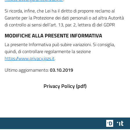
Si ricorda, infine, che Lei ha il diritto di proporre reclamo al
Garante per la Protezione dei dati personali o ad altra Autorità
di controllo ai sensi dell’art. 13, par. 2, lettera d) del GDPR
MODIFICHE ALLA PRESENTE INFORMATIVA
La presente Informativa può subire variazioni. Si consiglia,
quindi, di controllare regolarmente la sezione
https://www.privacy.ipzs.it
.
Ultimo aggiornamento:
03.10.2019
Privacy Policy (pdf)
Team Dig
Des