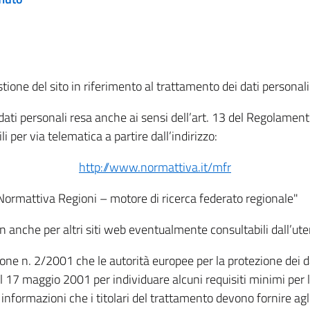
tione del sito in riferimento al trattamento dei dati personali
i dati personali resa anche ai sensi dell’art. 13 del Regolam
i per via telematica a partire dall’indirizzo:
http://www.normattiva.it/mfr
"Normattiva Regioni – motore di ricerca federato regionale"
non anche per altri siti web eventualmente consultabili dall’ute
e n. 2/2001 che le autorità europee per la protezione dei dati 
 17 maggio 2001 per individuare alcuni requisiti minimi per la
le informazioni che i titolari del trattamento devono fornire ag