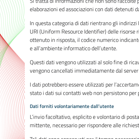
Si tratta di informazioni che non sono raccolte 
elaborazioni ed associazioni con dati detenuti da 
In questa categoria di dati rientrano gli indirizzi
URI (Uniform Resource Identifier) delle risorse ric
ottenuto in risposta, il codice numerico indicante
e all’ambiente informatico dell’utente.
Questi dati vengono utilizzati al solo fine di ri
vengono cancellati immediatamente dal server 7
I dati potrebbero essere utilizzati per l’accertame
stato i dati sui contatti web non persistono per p
Dati forniti volontariamente dall’utente
L’invio facoltativo, esplicito e volontario di post
mittente, necessario per rispondere alle richieste