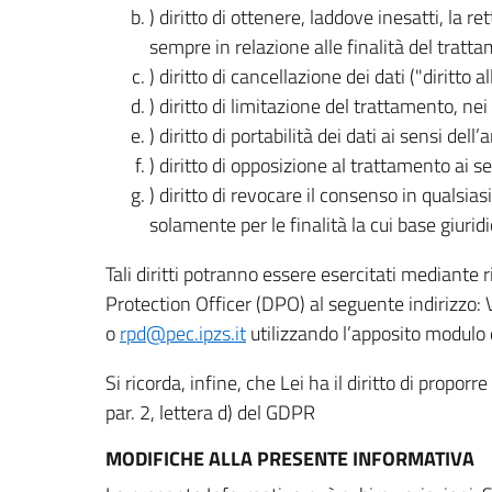
) diritto di ottenere, laddove inesatti, la 
sempre in relazione alle finalità del tratta
) diritto di cancellazione dei dati ("diritto a
) diritto di limitazione del trattamento, nei 
) diritto di portabilità dei dati ai sensi dell’a
) diritto di opposizione al trattamento ai se
) diritto di revocare il consenso in quals
solamente per le finalità la cui base giuridi
Tali diritti potranno essere esercitati mediante
Protection Officer (DPO) al seguente indirizzo:
o
rpd@pec.ipzs.it
utilizzando l’apposito modulo d
Si ricorda, infine, che Lei ha il diritto di propor
par. 2, lettera d) del GDPR
MODIFICHE ALLA PRESENTE INFORMATIVA