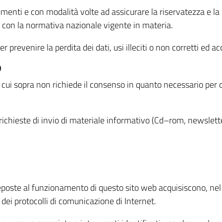
menti e con modalità volte ad assicurare la riservatezza e la s
à con la normativa nazionale vigente in materia.
prevenire la perdita dei dati, usi illeciti o non corretti ed ac
O
 di cui sopra non richiede il consenso in quanto necessario per
o richieste di invio di materiale informativo (Cd–rom, newsletter
eposte al funzionamento di questo sito web acquisiscono, nel c
 dei protocolli di comunicazione di Internet.