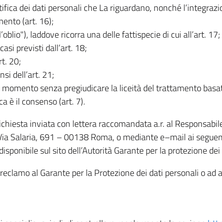
rettifica dei dati personali che La riguardano, nonché l’integraz
mento (art. 16);
ll’oblio"), laddove ricorra una delle fattispecie di cui all’art. 17;
casi previsti dall’art. 18;
rt. 20;
nsi dell’art. 21;
iasi momento senza pregiudicare la liceità del trattamento bas
ca è il consenso (art. 7).
 richiesta inviata con lettera raccomandata a.r. al Responsabi
 Via Salaria, 691 – 00138 Roma, o mediante e–mail ai seguenti 
isponibile sul sito dell’Autorità Garante per la protezione dei
re reclamo al Garante per la Protezione dei dati personali o ad al