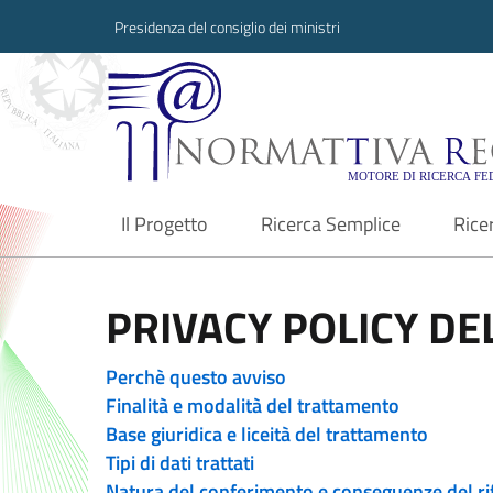
Presidenza del consiglio dei ministri
Normattiva Region
Il Progetto
Ricerca Semplice
Rice
current
PRIVACY POLICY DEL
Perchè questo avviso
Finalità e modalità del trattamento
Base giuridica e liceità del trattamento
Tipi di dati trattati
Natura del conferimento e conseguenze del ri