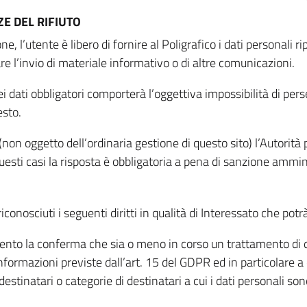
E DEL RIFIUTO
ne, l’utente è libero di fornire al Poligrafico i dati personali 
tare l’invio di materiale informativo o di altre comunicazioni.
 dati obbligatori comporterà l’oggettiva impossibilità di perseg
esto.
non oggetto dell’ordinaria gestione di questo sito) l’Autorità p
questi casi la risposta è obbligatoria a pena di sanzione ammin
riconosciuti i seguenti diritti in qualità di Interessato che potr
tamento la conferma che sia o meno in corso un trattamento di d
informazioni previste dall’art. 15 del GDPR ed in particolare a q
 destinatari o categorie di destinatari a cui i dati personali so