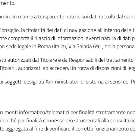
amento.
ire in maniera trasparente notizie sui dati raccolti dal suindic
nsiglio, la titolarità dei dati di navigazione all’interno del sit
te comporta il rilascio di informazioni aventi natura di dati per
, con sede legale in Roma (Italia), Via Salaria 691, nella per
getti autorizzati dal Titolare e da Responsabili del trattament
Titolari", autorizzati ad accedervi in forza di disposizioni di 
i dai soggetti designati Amministratori di sistema ai sensi de
strumenti informatico/telematici per finalità strettamente ne
nonché per finalità connesse e/o strumentali alla consultazion
 aggregata al fine di verificare il corretto funzionamento del