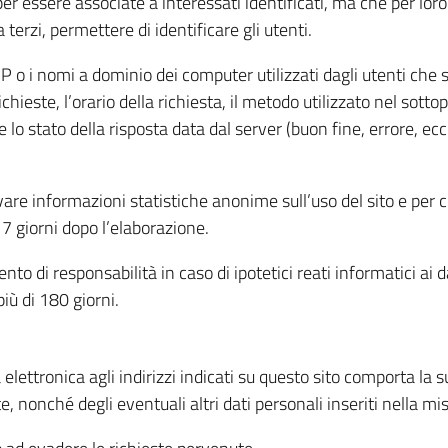
per essere associate a interessati identificati, ma che per lo
terzi, permettere di identificare gli utenti.
 IP o i nomi a dominio dei computer utilizzati dagli utenti che s
hieste, l’orario della richiesta, il metodo utilizzato nel sottop
 lo stato della risposta data dal server (buon fine, errore, ecc
cavare informazioni statistiche anonime sull’uso del sito e per
 giorni dopo l’elaborazione.
nto di responsabilità in caso di ipotetici reati informatici ai 
iù di 180 giorni.
a elettronica agli indirizzi indicati su questo sito comporta la 
, nonché degli eventuali altri dati personali inseriti nella mis