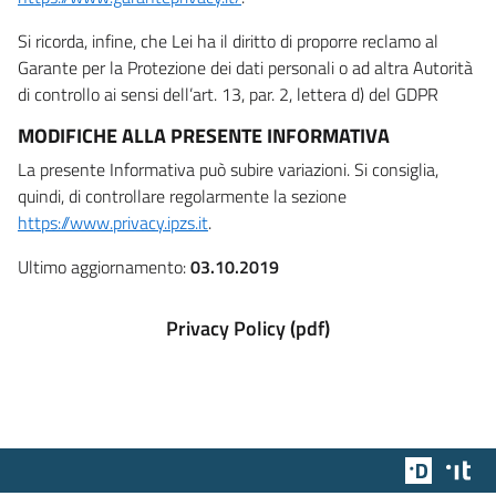
Si ricorda, infine, che Lei ha il diritto di proporre reclamo al
Garante per la Protezione dei dati personali o ad altra Autorità
di controllo ai sensi dell’art. 13, par. 2, lettera d) del GDPR
MODIFICHE ALLA PRESENTE INFORMATIVA
La presente Informativa può subire variazioni. Si consiglia,
quindi, di controllare regolarmente la sezione
https://www.privacy.ipzs.it
.
Ultimo aggiornamento:
03.10.2019
Privacy Policy (pdf)
Team Dig
Des