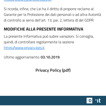
Si ricorda, infine, che Lei ha il diritto di proporre reclamo al
Garante per la Protezione dei dati personali o ad altra Autorità
di controllo ai sensi dell’art. 13, par. 2, lettera d) del GDPR
MODIFICHE ALLA PRESENTE INFORMATIVA
La presente Informativa può subire variazioni. Si consiglia,
quindi, di controllare regolarmente la sezione
https://www.privacy.ipzs.it
.
Ultimo aggiornamento:
03.10.2019
Privacy Policy (pdf)
Team Dig
Des