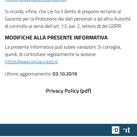
Si ricorda, infine, che Lei ha il diritto di proporre reclamo al
Garante per la Protezione dei dati personali o ad altra Autorità
di controllo ai sensi dell’art. 13, par. 2, lettera d) del GDPR
MODIFICHE ALLA PRESENTE INFORMATIVA
La presente Informativa può subire variazioni. Si consiglia,
quindi, di controllare regolarmente la sezione
https://www.privacy.ipzs.it
.
Ultimo aggiornamento:
03.10.2019
Privacy Policy (pdf)
Team Dig
Des