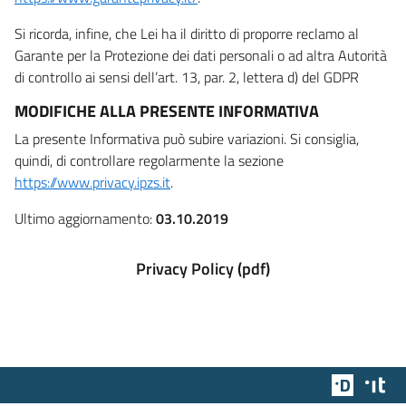
Si ricorda, infine, che Lei ha il diritto di proporre reclamo al
Garante per la Protezione dei dati personali o ad altra Autorità
di controllo ai sensi dell’art. 13, par. 2, lettera d) del GDPR
MODIFICHE ALLA PRESENTE INFORMATIVA
La presente Informativa può subire variazioni. Si consiglia,
quindi, di controllare regolarmente la sezione
https://www.privacy.ipzs.it
.
Ultimo aggiornamento:
03.10.2019
Privacy Policy (pdf)
Team Dig
Des