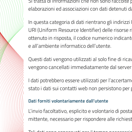
Si tratta di informazioni che non sono raccolte 
elaborazioni ed associazioni con dati detenuti da 
In questa categoria di dati rientrano gli indirizzi
URI (Uniform Resource Identifier) delle risorse ric
ottenuto in risposta, il codice numerico indicante
e all’ambiente informatico dell’utente.
Questi dati vengono utilizzati al solo fine di ri
vengono cancellati immediatamente dal server 7
I dati potrebbero essere utilizzati per l’accertame
stato i dati sui contatti web non persistono per p
Dati forniti volontariamente dall’utente
L’invio facoltativo, esplicito e volontario di post
mittente, necessario per rispondere alle richieste