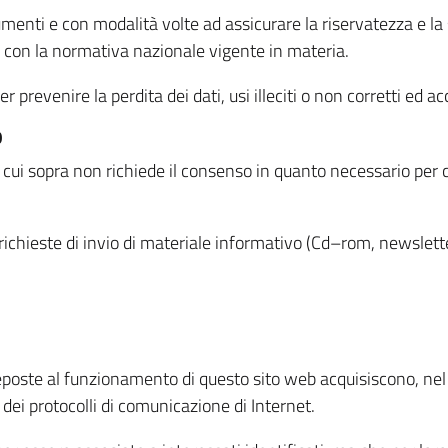
menti e con modalità volte ad assicurare la riservatezza e la s
à con la normativa nazionale vigente in materia.
prevenire la perdita dei dati, usi illeciti o non corretti ed ac
O
 di cui sopra non richiede il consenso in quanto necessario per
o richieste di invio di materiale informativo (Cd–rom, newsletter
eposte al funzionamento di questo sito web acquisiscono, nel c
 dei protocolli di comunicazione di Internet.