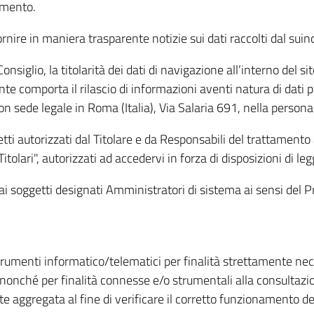
amento.
ire in maniera trasparente notizie sui dati raccolti dal suindic
nsiglio, la titolarità dei dati di navigazione all’interno del sit
te comporta il rilascio di informazioni aventi natura di dati per
, con sede legale in Roma (Italia), Via Salaria 691, nella per
getti autorizzati dal Titolare e da Responsabili del trattament
Titolari", autorizzati ad accedervi in forza di disposizioni di 
i dai soggetti designati Amministratori di sistema ai sensi de
strumenti informatico/telematici per finalità strettamente ne
nonché per finalità connesse e/o strumentali alla consultazion
 aggregata al fine di verificare il corretto funzionamento del