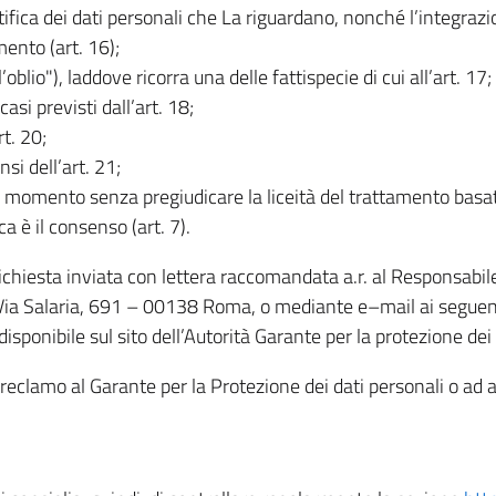
rettifica dei dati personali che La riguardano, nonché l’integraz
mento (art. 16);
ll’oblio"), laddove ricorra una delle fattispecie di cui all’art. 17;
casi previsti dall’art. 18;
rt. 20;
nsi dell’art. 21;
iasi momento senza pregiudicare la liceità del trattamento bas
ca è il consenso (art. 7).
 richiesta inviata con lettera raccomandata a.r. al Responsabi
 Via Salaria, 691 – 00138 Roma, o mediante e–mail ai seguenti 
isponibile sul sito dell’Autorità Garante per la protezione dei
re reclamo al Garante per la Protezione dei dati personali o ad al