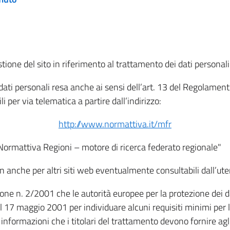
tione del sito in riferimento al trattamento dei dati personali
i dati personali resa anche ai sensi dell’art. 13 del Regolam
i per via telematica a partire dall’indirizzo:
http://www.normattiva.it/mfr
"Normattiva Regioni – motore di ricerca federato regionale"
non anche per altri siti web eventualmente consultabili dall’ute
e n. 2/2001 che le autorità europee per la protezione dei dati 
 17 maggio 2001 per individuare alcuni requisiti minimi per la
le informazioni che i titolari del trattamento devono fornire ag