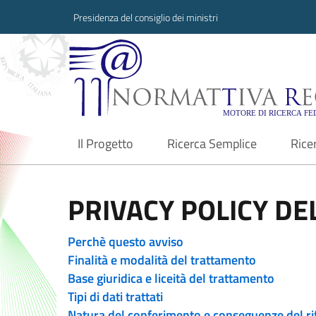
Presidenza del consiglio dei ministri
Normattiva Region
Il Progetto
Ricerca Semplice
Rice
current
PRIVACY POLICY DEL
Perchè questo avviso
Finalità e modalità del trattamento
Base giuridica e liceità del trattamento
Tipi di dati trattati
Natura del conferimento e conseguenze del ri