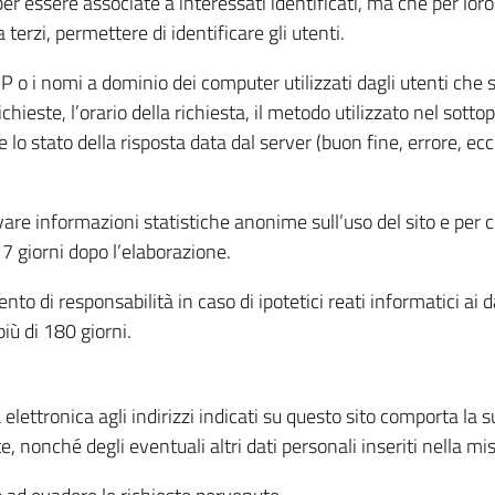
per essere associate a interessati identificati, ma che per lo
terzi, permettere di identificare gli utenti.
 IP o i nomi a dominio dei computer utilizzati dagli utenti che s
hieste, l’orario della richiesta, il metodo utilizzato nel sottop
 lo stato della risposta data dal server (buon fine, errore, ecc
cavare informazioni statistiche anonime sull’uso del sito e per
 giorni dopo l’elaborazione.
nto di responsabilità in caso di ipotetici reati informatici ai 
iù di 180 giorni.
a elettronica agli indirizzi indicati su questo sito comporta la 
, nonché degli eventuali altri dati personali inseriti nella mis