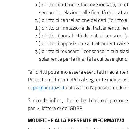
) diritto di ottenere, laddove inesatti, la 
sempre in relazione alle finalità del tratta
) diritto di cancellazione dei dati ("diritto a
) diritto di limitazione del trattamento, nei 
) diritto di portabilità dei dati ai sensi dell’a
) diritto di opposizione al trattamento ai se
) diritto di revocare il consenso in quals
solamente per le finalità la cui base giuridi
Tali diritti potranno essere esercitati mediante
Protection Officer (DPO) al seguente indirizzo:
o
rpd@pec.ipzs.it
utilizzando l’apposito modulo d
Si ricorda, infine, che Lei ha il diritto di propor
par. 2, lettera d) del GDPR
MODIFICHE ALLA PRESENTE INFORMATIVA