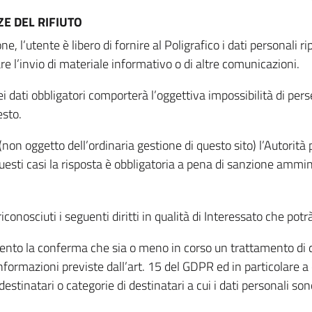
E DEL RIFIUTO
ne, l’utente è libero di fornire al Poligrafico i dati personali 
tare l’invio di materiale informativo o di altre comunicazioni.
 dati obbligatori comporterà l’oggettiva impossibilità di perseg
esto.
non oggetto dell’ordinaria gestione di questo sito) l’Autorità p
questi casi la risposta è obbligatoria a pena di sanzione ammin
riconosciuti i seguenti diritti in qualità di Interessato che potr
tamento la conferma che sia o meno in corso un trattamento di d
informazioni previste dall’art. 15 del GDPR ed in particolare a q
 destinatari o categorie di destinatari a cui i dati personali so