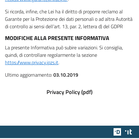
Si ricorda, infine, che Lei ha il diritto di proporre reclamo al
Garante per la Protezione dei dati personali o ad altra Autorità
di controllo ai sensi dell’art. 13, par. 2, lettera d) del GDPR
MODIFICHE ALLA PRESENTE INFORMATIVA
La presente Informativa può subire variazioni. Si consiglia,
quindi, di controllare regolarmente la sezione
https://www.privacy.ipzs.it
.
Ultimo aggiornamento:
03.10.2019
Privacy Policy (pdf)
Team Dig
Des