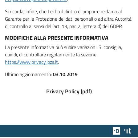
Si ricorda, infine, che Lei ha il diritto di proporre reclamo al
Garante per la Protezione dei dati personali o ad altra Autorità
di controllo ai sensi dell’art. 13, par. 2, lettera d) del GDPR
MODIFICHE ALLA PRESENTE INFORMATIVA
La presente Informativa può subire variazioni. Si consiglia,
quindi, di controllare regolarmente la sezione
https://www.privacy.ipzs.it
.
Ultimo aggiornamento:
03.10.2019
Privacy Policy (pdf)
Team Dig
Des