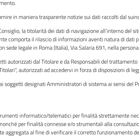
amento.
ire in maniera trasparente notizie sui dati raccolti dal suindic
nsiglio, la titolarità dei dati di navigazione all’interno del sit
te comporta il rilascio di informazioni aventi natura di dati per
, con sede legale in Roma (Italia), Via Salaria 691, nella per
getti autorizzati dal Titolare e da Responsabili del trattament
Titolari", autorizzati ad accedervi in forza di disposizioni di 
i dai soggetti designati Amministratori di sistema ai sensi de
strumenti informatico/telematici per finalità strettamente ne
nonché per finalità connesse e/o strumentali alla consultazion
 aggregata al fine di verificare il corretto funzionamento del