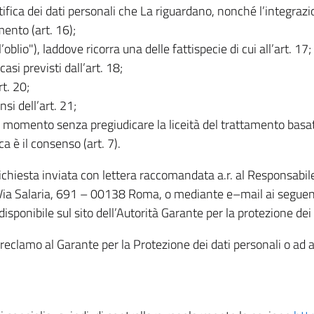
rettifica dei dati personali che La riguardano, nonché l’integraz
mento (art. 16);
ll’oblio"), laddove ricorra una delle fattispecie di cui all’art. 17;
casi previsti dall’art. 18;
rt. 20;
nsi dell’art. 21;
iasi momento senza pregiudicare la liceità del trattamento bas
ca è il consenso (art. 7).
 richiesta inviata con lettera raccomandata a.r. al Responsabi
 Via Salaria, 691 – 00138 Roma, o mediante e–mail ai seguenti 
isponibile sul sito dell’Autorità Garante per la protezione dei
re reclamo al Garante per la Protezione dei dati personali o ad al