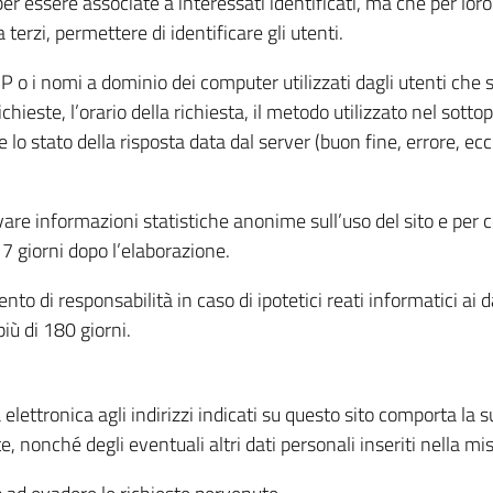
per essere associate a interessati identificati, ma che per lo
terzi, permettere di identificare gli utenti.
 IP o i nomi a dominio dei computer utilizzati dagli utenti che s
hieste, l’orario della richiesta, il metodo utilizzato nel sottop
 lo stato della risposta data dal server (buon fine, errore, ecc
cavare informazioni statistiche anonime sull’uso del sito e per
 giorni dopo l’elaborazione.
nto di responsabilità in caso di ipotetici reati informatici ai 
iù di 180 giorni.
a elettronica agli indirizzi indicati su questo sito comporta la 
, nonché degli eventuali altri dati personali inseriti nella mis