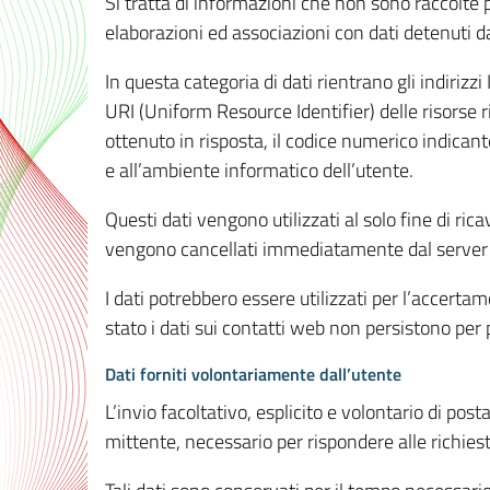
Si tratta di informazioni che non sono raccolte 
elaborazioni ed associazioni con dati detenuti da 
In questa categoria di dati rientrano gli indirizzi
URI (Uniform Resource Identifier) delle risorse ric
ottenuto in risposta, il codice numerico indicante
e all’ambiente informatico dell’utente.
Questi dati vengono utilizzati al solo fine di ri
vengono cancellati immediatamente dal server 7
I dati potrebbero essere utilizzati per l’accertame
stato i dati sui contatti web non persistono per p
Dati forniti volontariamente dall’utente
L’invio facoltativo, esplicito e volontario di post
mittente, necessario per rispondere alle richieste