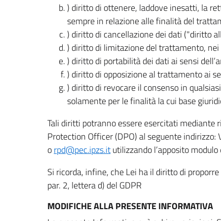
) diritto di ottenere, laddove inesatti, la 
sempre in relazione alle finalità del tratta
) diritto di cancellazione dei dati ("diritto a
) diritto di limitazione del trattamento, nei 
) diritto di portabilità dei dati ai sensi dell’a
) diritto di opposizione al trattamento ai se
) diritto di revocare il consenso in quals
solamente per le finalità la cui base giuridi
Tali diritti potranno essere esercitati mediante
Protection Officer (DPO) al seguente indirizzo:
o
rpd@pec.ipzs.it
utilizzando l’apposito modulo d
Si ricorda, infine, che Lei ha il diritto di propor
par. 2, lettera d) del GDPR
MODIFICHE ALLA PRESENTE INFORMATIVA