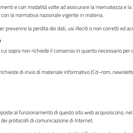
menti e con modalità volte ad assicurare la riservatezza e la s
à con la normativa nazionale vigente in materia.
prevenire la perdita dei dati, usi illeciti o non corretti ed ac
O
 di cui sopra non richiede il consenso in quanto necessario per
o richieste di invio di materiale informativo (Cd–rom, newsletter
eposte al funzionamento di questo sito web acquisiscono, nel c
 dei protocolli di comunicazione di Internet.