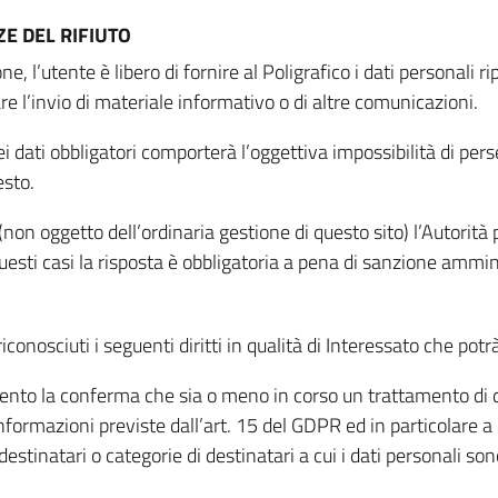
E DEL RIFIUTO
ne, l’utente è libero di fornire al Poligrafico i dati personali 
tare l’invio di materiale informativo o di altre comunicazioni.
 dati obbligatori comporterà l’oggettiva impossibilità di perseg
esto.
non oggetto dell’ordinaria gestione di questo sito) l’Autorità p
questi casi la risposta è obbligatoria a pena di sanzione ammin
riconosciuti i seguenti diritti in qualità di Interessato che potr
tamento la conferma che sia o meno in corso un trattamento di d
informazioni previste dall’art. 15 del GDPR ed in particolare a q
 destinatari o categorie di destinatari a cui i dati personali so