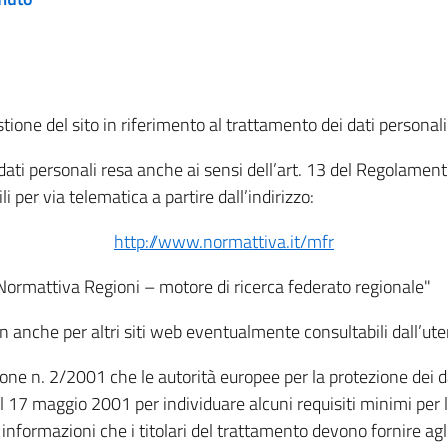
tione del sito in riferimento al trattamento dei dati personali
i dati personali resa anche ai sensi dell’art. 13 del Regolam
i per via telematica a partire dall’indirizzo:
http://www.normattiva.it/mfr
"Normattiva Regioni – motore di ricerca federato regionale"
non anche per altri siti web eventualmente consultabili dall’ute
e n. 2/2001 che le autorità europee per la protezione dei dati 
 17 maggio 2001 per individuare alcuni requisiti minimi per la
le informazioni che i titolari del trattamento devono fornire ag