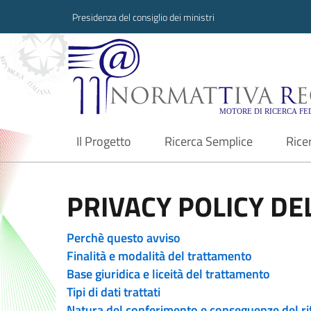
Presidenza del consiglio dei ministri
Normattiva Region
Il Progetto
Ricerca Semplice
Rice
current
PRIVACY POLICY DEL
Perchè questo avviso
Finalità e modalità del trattamento
Base giuridica e liceità del trattamento
Tipi di dati trattati
Natura del conferimento e conseguenze del ri