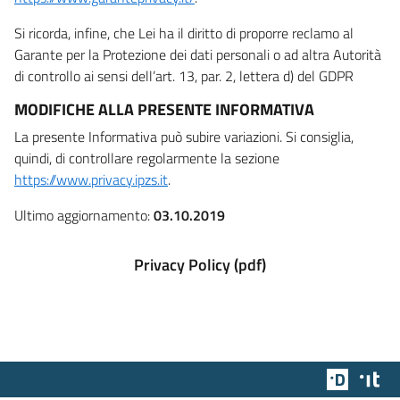
Si ricorda, infine, che Lei ha il diritto di proporre reclamo al
Garante per la Protezione dei dati personali o ad altra Autorità
di controllo ai sensi dell’art. 13, par. 2, lettera d) del GDPR
MODIFICHE ALLA PRESENTE INFORMATIVA
La presente Informativa può subire variazioni. Si consiglia,
quindi, di controllare regolarmente la sezione
https://www.privacy.ipzs.it
.
Ultimo aggiornamento:
03.10.2019
Privacy Policy (pdf)
Team Dig
Des