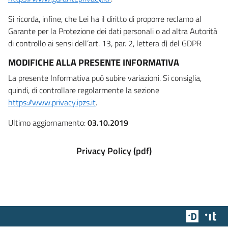
Si ricorda, infine, che Lei ha il diritto di proporre reclamo al
Garante per la Protezione dei dati personali o ad altra Autorità
di controllo ai sensi dell’art. 13, par. 2, lettera d) del GDPR
MODIFICHE ALLA PRESENTE INFORMATIVA
La presente Informativa può subire variazioni. Si consiglia,
quindi, di controllare regolarmente la sezione
https://www.privacy.ipzs.it
.
Ultimo aggiornamento:
03.10.2019
Privacy Policy (pdf)
Team Dig
Des