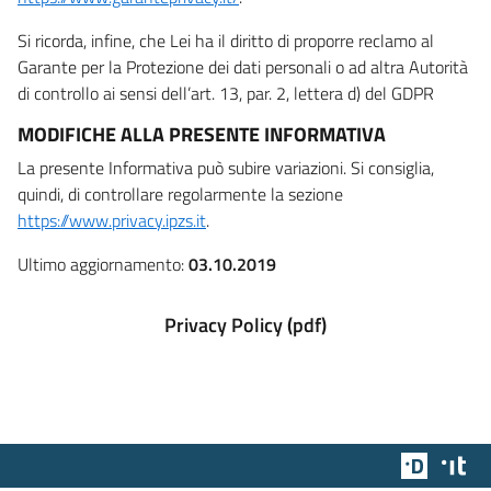
Si ricorda, infine, che Lei ha il diritto di proporre reclamo al
Garante per la Protezione dei dati personali o ad altra Autorità
di controllo ai sensi dell’art. 13, par. 2, lettera d) del GDPR
MODIFICHE ALLA PRESENTE INFORMATIVA
La presente Informativa può subire variazioni. Si consiglia,
quindi, di controllare regolarmente la sezione
https://www.privacy.ipzs.it
.
Ultimo aggiornamento:
03.10.2019
Privacy Policy (pdf)
Team Dig
Des