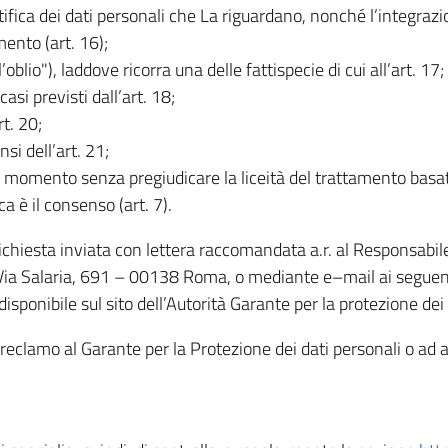
rettifica dei dati personali che La riguardano, nonché l’integraz
mento (art. 16);
ll’oblio"), laddove ricorra una delle fattispecie di cui all’art. 17;
casi previsti dall’art. 18;
rt. 20;
nsi dell’art. 21;
iasi momento senza pregiudicare la liceità del trattamento bas
ca è il consenso (art. 7).
 richiesta inviata con lettera raccomandata a.r. al Responsabi
 Via Salaria, 691 – 00138 Roma, o mediante e–mail ai seguenti 
isponibile sul sito dell’Autorità Garante per la protezione dei
re reclamo al Garante per la Protezione dei dati personali o ad al