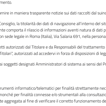
amento.
ire in maniera trasparente notizie sui dati raccolti dal suindic
nsiglio, la titolarità dei dati di navigazione all’interno del sit
te comporta il rilascio di informazioni aventi natura di dati per
, con sede legale in Roma (Italia), Via Salaria 691, nella per
getti autorizzati dal Titolare e da Responsabili del trattament
Titolari", autorizzati ad accedervi in forza di disposizioni di 
i dai soggetti designati Amministratori di sistema ai sensi de
strumenti informatico/telematici per finalità strettamente ne
nonché per finalità connesse e/o strumentali alla consultazion
 aggregata al fine di verificare il corretto funzionamento del