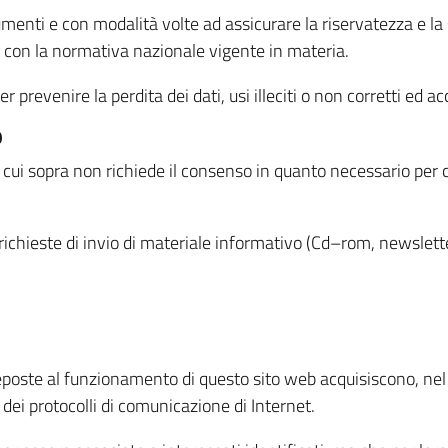
menti e con modalità volte ad assicurare la riservatezza e la s
à con la normativa nazionale vigente in materia.
prevenire la perdita dei dati, usi illeciti o non corretti ed ac
O
 di cui sopra non richiede il consenso in quanto necessario per
o richieste di invio di materiale informativo (Cd–rom, newsletter
eposte al funzionamento di questo sito web acquisiscono, nel c
 dei protocolli di comunicazione di Internet.