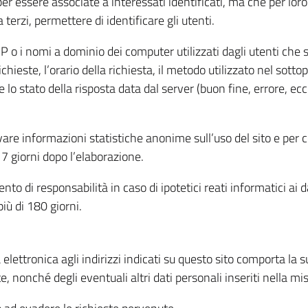
per essere associate a interessati identificati, ma che per lo
terzi, permettere di identificare gli utenti.
 IP o i nomi a dominio dei computer utilizzati dagli utenti che s
hieste, l’orario della richiesta, il metodo utilizzato nel sottop
 lo stato della risposta data dal server (buon fine, errore, ecc
cavare informazioni statistiche anonime sull’uso del sito e per
 giorni dopo l’elaborazione.
nto di responsabilità in caso di ipotetici reati informatici ai 
iù di 180 giorni.
a elettronica agli indirizzi indicati su questo sito comporta la 
, nonché degli eventuali altri dati personali inseriti nella mis