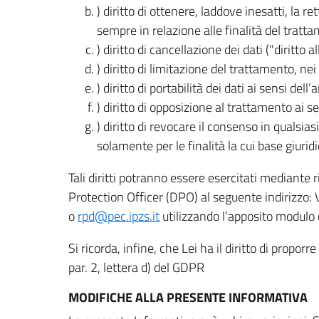
) diritto di ottenere, laddove inesatti, la 
sempre in relazione alle finalità del tratta
) diritto di cancellazione dei dati ("diritto a
) diritto di limitazione del trattamento, nei 
) diritto di portabilità dei dati ai sensi dell’a
) diritto di opposizione al trattamento ai se
) diritto di revocare il consenso in quals
solamente per le finalità la cui base giuridi
Tali diritti potranno essere esercitati mediante
Protection Officer (DPO) al seguente indirizzo:
o
rpd@pec.ipzs.it
utilizzando l’apposito modulo d
Si ricorda, infine, che Lei ha il diritto di propor
par. 2, lettera d) del GDPR
MODIFICHE ALLA PRESENTE INFORMATIVA