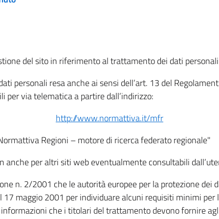
tione del sito in riferimento al trattamento dei dati personali
i dati personali resa anche ai sensi dell’art. 13 del Regolam
i per via telematica a partire dall’indirizzo:
http://www.normattiva.it/mfr
"Normattiva Regioni – motore di ricerca federato regionale"
non anche per altri siti web eventualmente consultabili dall’ute
e n. 2/2001 che le autorità europee per la protezione dei dati 
 17 maggio 2001 per individuare alcuni requisiti minimi per la
le informazioni che i titolari del trattamento devono fornire ag