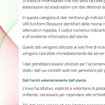
Si tratta di informazioni che non sono raccolte 
elaborazioni ed associazioni con dati detenuti da 
In questa categoria di dati rientrano gli indirizzi
URI (Uniform Resource Identifier) delle risorse ric
ottenuto in risposta, il codice numerico indicante
e all’ambiente informatico dell’utente.
Questi dati vengono utilizzati al solo fine di ri
vengono cancellati immediatamente dal server 7
I dati potrebbero essere utilizzati per l’accertame
stato i dati sui contatti web non persistono per p
Dati forniti volontariamente dall’utente
L’invio facoltativo, esplicito e volontario di post
mittente, necessario per rispondere alle richieste