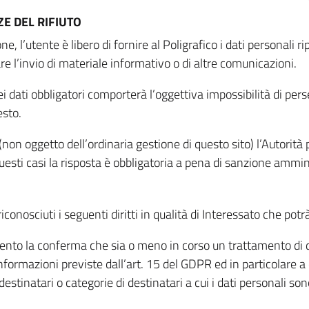
E DEL RIFIUTO
ne, l’utente è libero di fornire al Poligrafico i dati personali 
tare l’invio di materiale informativo o di altre comunicazioni.
 dati obbligatori comporterà l’oggettiva impossibilità di perseg
esto.
non oggetto dell’ordinaria gestione di questo sito) l’Autorità p
questi casi la risposta è obbligatoria a pena di sanzione ammin
riconosciuti i seguenti diritti in qualità di Interessato che potr
tamento la conferma che sia o meno in corso un trattamento di d
informazioni previste dall’art. 15 del GDPR ed in particolare a q
 destinatari o categorie di destinatari a cui i dati personali so