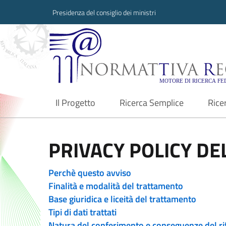
Presidenza del consiglio dei ministri
Normattiva Region
Il Progetto
Ricerca Semplice
Rice
current
PRIVACY POLICY DEL
Perchè questo avviso
Finalità e modalità del trattamento
Base giuridica e liceità del trattamento
Tipi di dati trattati
Natura del conferimento e conseguenze del ri