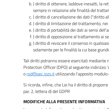
) diritto di ottenere, laddove inesatti, la 
sempre in relazione alle finalità del tratta
) diritto di cancellazione dei dati ("diritto a
) diritto di limitazione del trattamento, nei 
) diritto di portabilità dei dati ai sensi dell’a
) diritto di opposizione al trattamento ai se
) diritto di revocare il consenso in quals
solamente per le finalità la cui base giuridi
Tali diritti potranno essere esercitati mediante
Protection Officer (DPO) al seguente indirizzo:
o
rpd@pec.ipzs.it
utilizzando l’apposito modulo d
Si ricorda, infine, che Lei ha il diritto di propor
par. 2, lettera d) del GDPR
MODIFICHE ALLA PRESENTE INFORMATIVA