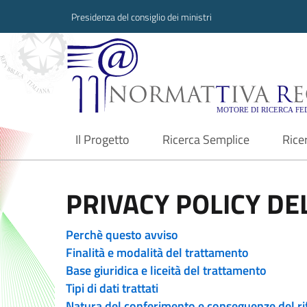
Presidenza del consiglio dei ministri
Normattiva Region
Il Progetto
Ricerca Semplice
Rice
current
PRIVACY POLICY DEL
Perchè questo avviso
Finalità e modalità del trattamento
Base giuridica e liceità del trattamento
Tipi di dati trattati
Natura del conferimento e conseguenze del ri