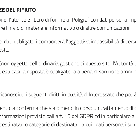
E DEL RIFIUTO
ne, l’utente è libero di fornire al Poligrafico i dati personali 
tare l’invio di materiale informativo o di altre comunicazioni.
 dati obbligatori comporterà l’oggettiva impossibilità di perseg
esto.
non oggetto dell’ordinaria gestione di questo sito) l’Autorità p
questi casi la risposta è obbligatoria a pena di sanzione ammin
riconosciuti i seguenti diritti in qualità di Interessato che potr
tamento la conferma che sia o meno in corso un trattamento di d
informazioni previste dall’art. 15 del GDPR ed in particolare a q
 destinatari o categorie di destinatari a cui i dati personali so