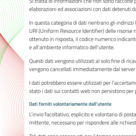
Si tratta di informazioni che non sono raccolte 
elaborazioni ed associazioni con dati detenuti da 
In questa categoria di dati rientrano gli indirizzi
URI (Uniform Resource Identifier) delle risorse ric
ottenuto in risposta, il codice numerico indicante
e all’ambiente informatico dell’utente.
Questi dati vengono utilizzati al solo fine di ri
vengono cancellati immediatamente dal server 7
I dati potrebbero essere utilizzati per l’accertame
stato i dati sui contatti web non persistono per p
Dati forniti volontariamente dall’utente
L’invio facoltativo, esplicito e volontario di post
mittente, necessario per rispondere alle richieste