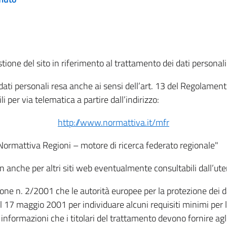
tione del sito in riferimento al trattamento dei dati personali
i dati personali resa anche ai sensi dell’art. 13 del Regolam
i per via telematica a partire dall’indirizzo:
http://www.normattiva.it/mfr
"Normattiva Regioni – motore di ricerca federato regionale"
non anche per altri siti web eventualmente consultabili dall’ute
e n. 2/2001 che le autorità europee per la protezione dei dati 
 17 maggio 2001 per individuare alcuni requisiti minimi per la
le informazioni che i titolari del trattamento devono fornire ag