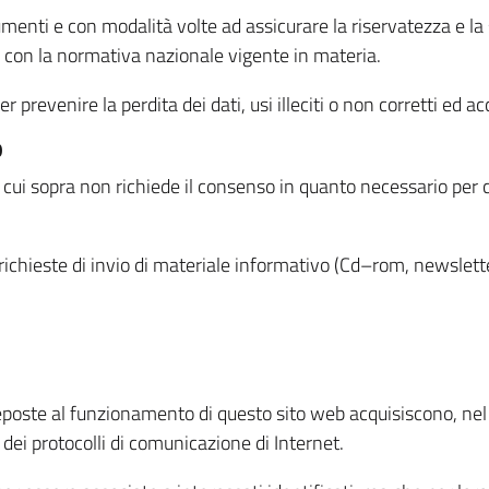
menti e con modalità volte ad assicurare la riservatezza e la s
à con la normativa nazionale vigente in materia.
prevenire la perdita dei dati, usi illeciti o non corretti ed ac
O
 di cui sopra non richiede il consenso in quanto necessario per
o richieste di invio di materiale informativo (Cd–rom, newsletter
eposte al funzionamento di questo sito web acquisiscono, nel c
 dei protocolli di comunicazione di Internet.