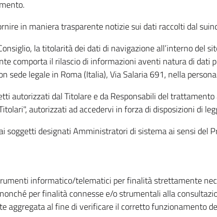
amento.
ire in maniera trasparente notizie sui dati raccolti dal suindic
nsiglio, la titolarità dei dati di navigazione all’interno del sit
te comporta il rilascio di informazioni aventi natura di dati per
, con sede legale in Roma (Italia), Via Salaria 691, nella per
getti autorizzati dal Titolare e da Responsabili del trattament
Titolari", autorizzati ad accedervi in forza di disposizioni di 
i dai soggetti designati Amministratori di sistema ai sensi de
strumenti informatico/telematici per finalità strettamente ne
nonché per finalità connesse e/o strumentali alla consultazion
 aggregata al fine di verificare il corretto funzionamento del