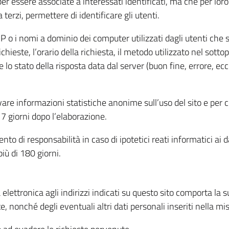
per essere associate a interessati identificati, ma che per lo
terzi, permettere di identificare gli utenti.
 IP o i nomi a dominio dei computer utilizzati dagli utenti che s
hieste, l’orario della richiesta, il metodo utilizzato nel sottop
 lo stato della risposta data dal server (buon fine, errore, ecc
cavare informazioni statistiche anonime sull’uso del sito e per
 giorni dopo l’elaborazione.
nto di responsabilità in caso di ipotetici reati informatici ai 
iù di 180 giorni.
a elettronica agli indirizzi indicati su questo sito comporta la 
, nonché degli eventuali altri dati personali inseriti nella mis