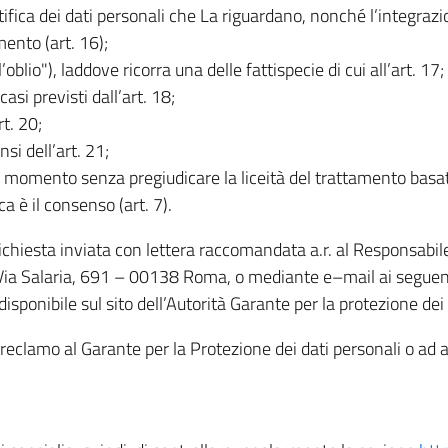
rettifica dei dati personali che La riguardano, nonché l’integraz
mento (art. 16);
ll’oblio"), laddove ricorra una delle fattispecie di cui all’art. 17;
casi previsti dall’art. 18;
rt. 20;
nsi dell’art. 21;
iasi momento senza pregiudicare la liceità del trattamento bas
ca è il consenso (art. 7).
 richiesta inviata con lettera raccomandata a.r. al Responsabi
 Via Salaria, 691 – 00138 Roma, o mediante e–mail ai seguenti 
isponibile sul sito dell’Autorità Garante per la protezione dei
re reclamo al Garante per la Protezione dei dati personali o ad al