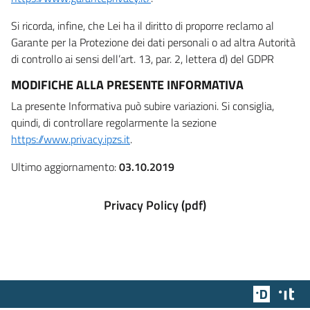
Si ricorda, infine, che Lei ha il diritto di proporre reclamo al
Garante per la Protezione dei dati personali o ad altra Autorità
di controllo ai sensi dell’art. 13, par. 2, lettera d) del GDPR
MODIFICHE ALLA PRESENTE INFORMATIVA
La presente Informativa può subire variazioni. Si consiglia,
quindi, di controllare regolarmente la sezione
https://www.privacy.ipzs.it
.
Ultimo aggiornamento:
03.10.2019
Privacy Policy (pdf)
Team Dig
Des