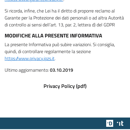
Si ricorda, infine, che Lei ha il diritto di proporre reclamo al
Garante per la Protezione dei dati personali o ad altra Autorità
di controllo ai sensi dell’art. 13, par. 2, lettera d) del GDPR
MODIFICHE ALLA PRESENTE INFORMATIVA
La presente Informativa può subire variazioni. Si consiglia,
quindi, di controllare regolarmente la sezione
https://www.privacy.ipzs.it
.
Ultimo aggiornamento:
03.10.2019
Privacy Policy (pdf)
Team Dig
Des