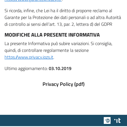
Si ricorda, infine, che Lei ha il diritto di proporre reclamo al
Garante per la Protezione dei dati personali o ad altra Autorità
di controllo ai sensi dell’art. 13, par. 2, lettera d) del GDPR
MODIFICHE ALLA PRESENTE INFORMATIVA
La presente Informativa può subire variazioni. Si consiglia,
quindi, di controllare regolarmente la sezione
https://www.privacy.ipzs.it
.
Ultimo aggiornamento:
03.10.2019
Privacy Policy (pdf)
Team Dig
Des