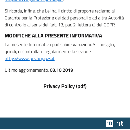
Si ricorda, infine, che Lei ha il diritto di proporre reclamo al
Garante per la Protezione dei dati personali o ad altra Autorità
di controllo ai sensi dell’art. 13, par. 2, lettera d) del GDPR
MODIFICHE ALLA PRESENTE INFORMATIVA
La presente Informativa può subire variazioni. Si consiglia,
quindi, di controllare regolarmente la sezione
https://www.privacy.ipzs.it
.
Ultimo aggiornamento:
03.10.2019
Privacy Policy (pdf)
Team Dig
Des