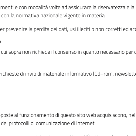
menti e con modalità volte ad assicurare la riservatezza e la s
à con la normativa nazionale vigente in materia.
prevenire la perdita dei dati, usi illeciti o non corretti ed ac
O
 di cui sopra non richiede il consenso in quanto necessario per
o richieste di invio di materiale informativo (Cd–rom, newsletter
eposte al funzionamento di questo sito web acquisiscono, nel c
 dei protocolli di comunicazione di Internet.