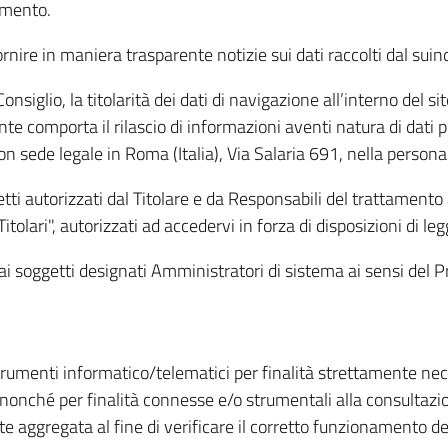
amento.
ire in maniera trasparente notizie sui dati raccolti dal suindic
nsiglio, la titolarità dei dati di navigazione all’interno del sit
te comporta il rilascio di informazioni aventi natura di dati per
, con sede legale in Roma (Italia), Via Salaria 691, nella per
getti autorizzati dal Titolare e da Responsabili del trattament
Titolari", autorizzati ad accedervi in forza di disposizioni di 
i dai soggetti designati Amministratori di sistema ai sensi de
strumenti informatico/telematici per finalità strettamente ne
nonché per finalità connesse e/o strumentali alla consultazion
 aggregata al fine di verificare il corretto funzionamento del