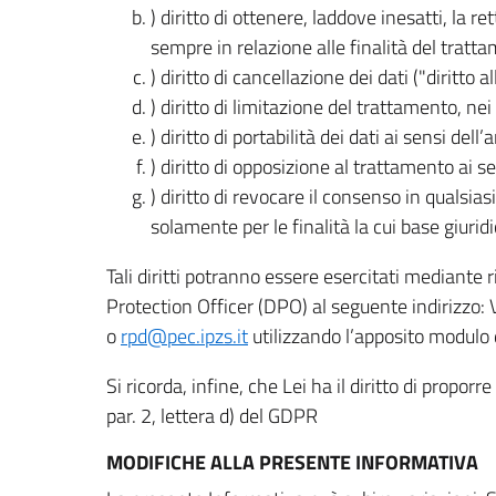
) diritto di ottenere, laddove inesatti, la 
sempre in relazione alle finalità del tratta
) diritto di cancellazione dei dati ("diritto a
) diritto di limitazione del trattamento, nei 
) diritto di portabilità dei dati ai sensi dell’a
) diritto di opposizione al trattamento ai se
) diritto di revocare il consenso in quals
solamente per le finalità la cui base giuridi
Tali diritti potranno essere esercitati mediante
Protection Officer (DPO) al seguente indirizzo:
o
rpd@pec.ipzs.it
utilizzando l’apposito modulo d
Si ricorda, infine, che Lei ha il diritto di propor
par. 2, lettera d) del GDPR
MODIFICHE ALLA PRESENTE INFORMATIVA