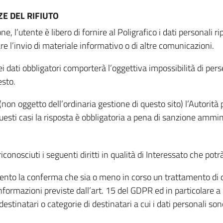
E DEL RIFIUTO
ne, l’utente è libero di fornire al Poligrafico i dati personali 
tare l’invio di materiale informativo o di altre comunicazioni.
 dati obbligatori comporterà l’oggettiva impossibilità di perseg
esto.
non oggetto dell’ordinaria gestione di questo sito) l’Autorità p
questi casi la risposta è obbligatoria a pena di sanzione ammin
riconosciuti i seguenti diritti in qualità di Interessato che potr
tamento la conferma che sia o meno in corso un trattamento di d
informazioni previste dall’art. 15 del GDPR ed in particolare a q
 destinatari o categorie di destinatari a cui i dati personali so