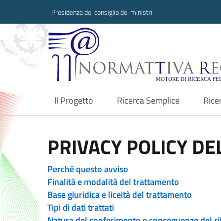
Presidenza del consiglio dei ministri
Normattiva Region
Il Progetto
Ricerca Semplice
Rice
current
PRIVACY POLICY DEL
Perchè questo avviso
Finalità e modalità del trattamento
Base giuridica e liceità del trattamento
Tipi di dati trattati
Natura del conferimento e conseguenze del ri