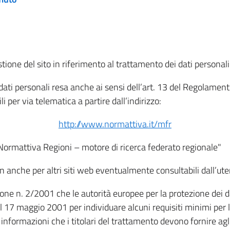
tione del sito in riferimento al trattamento dei dati personali
i dati personali resa anche ai sensi dell’art. 13 del Regolam
i per via telematica a partire dall’indirizzo:
http://www.normattiva.it/mfr
"Normattiva Regioni – motore di ricerca federato regionale"
non anche per altri siti web eventualmente consultabili dall’ute
e n. 2/2001 che le autorità europee per la protezione dei dati 
 17 maggio 2001 per individuare alcuni requisiti minimi per la
le informazioni che i titolari del trattamento devono fornire ag