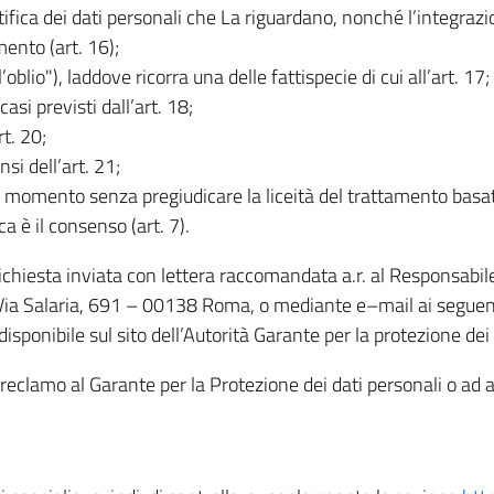
rettifica dei dati personali che La riguardano, nonché l’integraz
mento (art. 16);
ll’oblio"), laddove ricorra una delle fattispecie di cui all’art. 17;
casi previsti dall’art. 18;
rt. 20;
nsi dell’art. 21;
iasi momento senza pregiudicare la liceità del trattamento bas
ca è il consenso (art. 7).
 richiesta inviata con lettera raccomandata a.r. al Responsabi
 Via Salaria, 691 – 00138 Roma, o mediante e–mail ai seguenti 
isponibile sul sito dell’Autorità Garante per la protezione dei
re reclamo al Garante per la Protezione dei dati personali o ad al