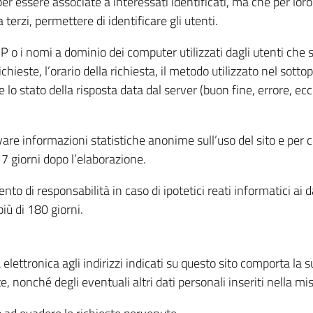
per essere associate a interessati identificati, ma che per lo
terzi, permettere di identificare gli utenti.
 IP o i nomi a dominio dei computer utilizzati dagli utenti che s
hieste, l’orario della richiesta, il metodo utilizzato nel sottop
 lo stato della risposta data dal server (buon fine, errore, ecc
cavare informazioni statistiche anonime sull’uso del sito e per
 giorni dopo l’elaborazione.
nto di responsabilità in caso di ipotetici reati informatici ai 
iù di 180 giorni.
a elettronica agli indirizzi indicati su questo sito comporta la 
, nonché degli eventuali altri dati personali inseriti nella mis