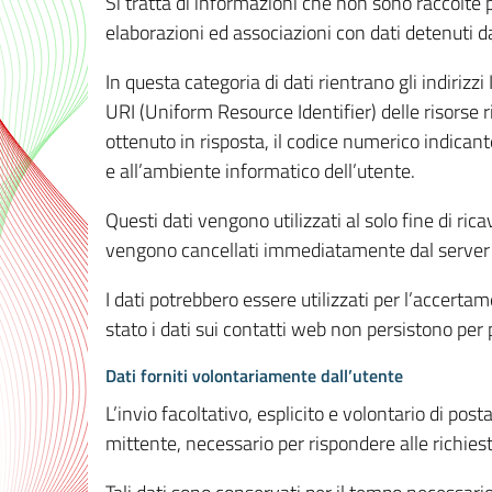
Si tratta di informazioni che non sono raccolte 
elaborazioni ed associazioni con dati detenuti da 
In questa categoria di dati rientrano gli indirizzi
URI (Uniform Resource Identifier) delle risorse ric
ottenuto in risposta, il codice numerico indicante
e all’ambiente informatico dell’utente.
Questi dati vengono utilizzati al solo fine di ri
vengono cancellati immediatamente dal server 7
I dati potrebbero essere utilizzati per l’accertame
stato i dati sui contatti web non persistono per p
Dati forniti volontariamente dall’utente
L’invio facoltativo, esplicito e volontario di post
mittente, necessario per rispondere alle richieste