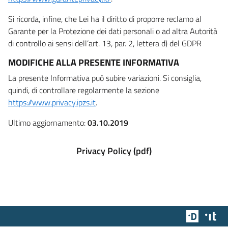
Si ricorda, infine, che Lei ha il diritto di proporre reclamo al
Garante per la Protezione dei dati personali o ad altra Autorità
di controllo ai sensi dell’art. 13, par. 2, lettera d) del GDPR
MODIFICHE ALLA PRESENTE INFORMATIVA
La presente Informativa può subire variazioni. Si consiglia,
quindi, di controllare regolarmente la sezione
https://www.privacy.ipzs.it
.
Ultimo aggiornamento:
03.10.2019
Privacy Policy (pdf)
Team Dig
Des