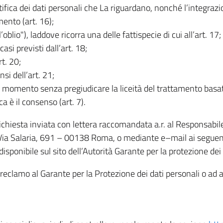
rettifica dei dati personali che La riguardano, nonché l’integraz
mento (art. 16);
ll’oblio"), laddove ricorra una delle fattispecie di cui all’art. 17;
casi previsti dall’art. 18;
rt. 20;
nsi dell’art. 21;
iasi momento senza pregiudicare la liceità del trattamento bas
ca è il consenso (art. 7).
 richiesta inviata con lettera raccomandata a.r. al Responsabi
 Via Salaria, 691 – 00138 Roma, o mediante e–mail ai seguenti 
isponibile sul sito dell’Autorità Garante per la protezione dei
re reclamo al Garante per la Protezione dei dati personali o ad al