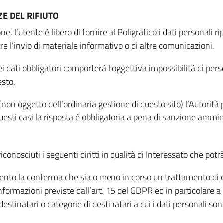
E DEL RIFIUTO
ne, l’utente è libero di fornire al Poligrafico i dati personali 
tare l’invio di materiale informativo o di altre comunicazioni.
 dati obbligatori comporterà l’oggettiva impossibilità di perseg
esto.
non oggetto dell’ordinaria gestione di questo sito) l’Autorità p
questi casi la risposta è obbligatoria a pena di sanzione ammin
riconosciuti i seguenti diritti in qualità di Interessato che potr
tamento la conferma che sia o meno in corso un trattamento di d
informazioni previste dall’art. 15 del GDPR ed in particolare a q
 destinatari o categorie di destinatari a cui i dati personali so