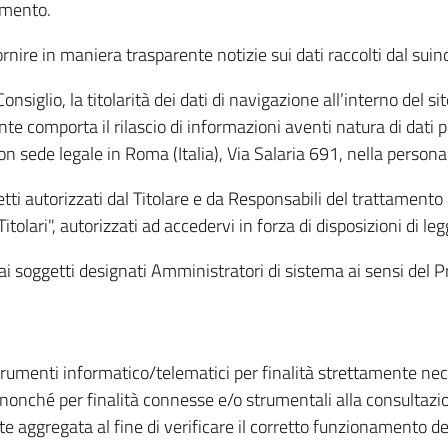
amento.
ire in maniera trasparente notizie sui dati raccolti dal suindic
nsiglio, la titolarità dei dati di navigazione all’interno del sit
te comporta il rilascio di informazioni aventi natura di dati per
, con sede legale in Roma (Italia), Via Salaria 691, nella per
getti autorizzati dal Titolare e da Responsabili del trattament
Titolari", autorizzati ad accedervi in forza di disposizioni di 
i dai soggetti designati Amministratori di sistema ai sensi de
strumenti informatico/telematici per finalità strettamente ne
nonché per finalità connesse e/o strumentali alla consultazion
 aggregata al fine di verificare il corretto funzionamento del