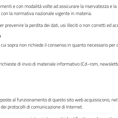
menti e con modalità volte ad assicurare la riservatezza e la s
à con la normativa nazionale vigente in materia.
prevenire la perdita dei dati, usi illeciti o non corretti ed ac
O
 di cui sopra non richiede il consenso in quanto necessario per
o richieste di invio di materiale informativo (Cd–rom, newsletter
eposte al funzionamento di questo sito web acquisiscono, nel c
 dei protocolli di comunicazione di Internet.