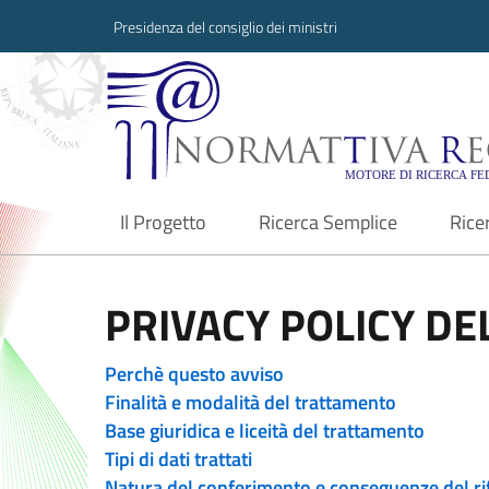
Presidenza del consiglio dei ministri
Normattiva Region
Il Progetto
Ricerca Semplice
Rice
current
PRIVACY POLICY DEL
Perchè questo avviso
Finalità e modalità del trattamento
Base giuridica e liceità del trattamento
Tipi di dati trattati
Natura del conferimento e conseguenze del ri