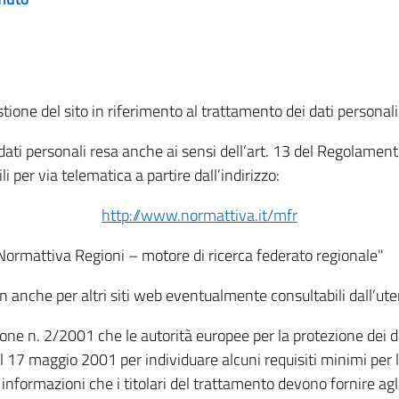
tione del sito in riferimento al trattamento dei dati personali
i dati personali resa anche ai sensi dell’art. 13 del Regolam
i per via telematica a partire dall’indirizzo:
http://www.normattiva.it/mfr
"Normattiva Regioni – motore di ricerca federato regionale"
non anche per altri siti web eventualmente consultabili dall’ute
e n. 2/2001 che le autorità europee per la protezione dei dati 
 17 maggio 2001 per individuare alcuni requisiti minimi per la
le informazioni che i titolari del trattamento devono fornire ag