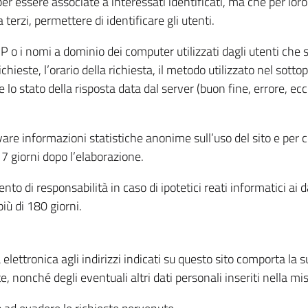
per essere associate a interessati identificati, ma che per lo
terzi, permettere di identificare gli utenti.
 IP o i nomi a dominio dei computer utilizzati dagli utenti che s
hieste, l’orario della richiesta, il metodo utilizzato nel sottop
 lo stato della risposta data dal server (buon fine, errore, ecc
cavare informazioni statistiche anonime sull’uso del sito e per
 giorni dopo l’elaborazione.
nto di responsabilità in caso di ipotetici reati informatici ai 
iù di 180 giorni.
a elettronica agli indirizzi indicati su questo sito comporta la 
, nonché degli eventuali altri dati personali inseriti nella mis